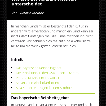
unterscheidet
Von
Viktoria Molnar
In manchen Ländern ist er Bestandteil der Kultur, in
anderen wird er verboten und manch ein Land kann gar
nichts damit anfangen, weil die Einheimischen ihn nicht
vertragen. Wir nehmen dich mit auf eine alkoholisierte
Reise um die Welt - ganz nüchtern natürlich.
Inhalt
Das bayerische Reinheitsgebot
Die Prohibition in den USA in den 1920ern
Per Capita Konsum im Vatikan
Scharia und Alkoholverbot im Iran
Asiat*innen vertragen keinen Alkohol<
Das bayerische Reinheitsgebot
In Deutschland gilt vor allem eines: Bier, Bier und noch