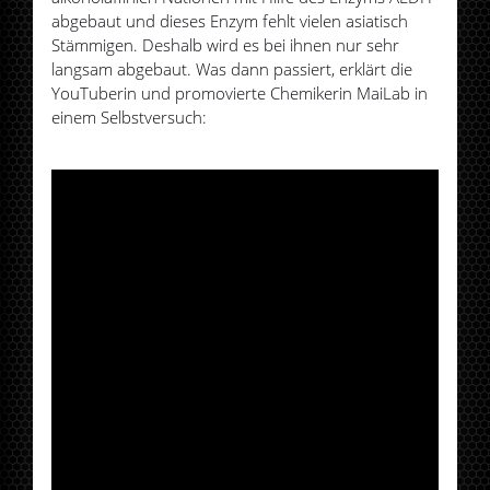
abgebaut und dieses Enzym fehlt vielen asiatisch
Stämmigen. Deshalb wird es bei ihnen nur sehr
langsam abgebaut. Was dann passiert, erklärt die
YouTuberin und promovierte Chemikerin MaiLab in
einem Selbstversuch: