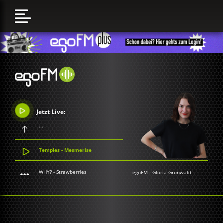
Jetzt Live:
...
Temples - Mesmerise
WHY? - Strawberries
egoFM
-
Gloria Grünwald