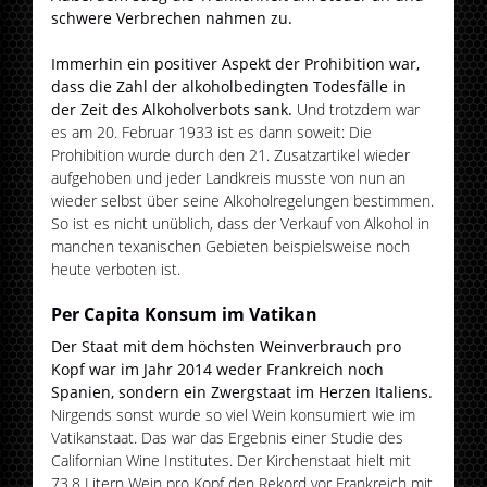
schwere Verbrechen nahmen zu.
Immerhin ein positiver Aspekt der Prohibition war,
dass die Zahl der alkoholbedingten Todesfälle in
der Zeit des Alkoholverbots sank.
Und trotzdem war
es am 20. Februar 1933 ist es dann soweit: Die
Prohibition wurde durch den 21. Zusatzartikel wieder
aufgehoben und jeder Landkreis musste von nun an
wieder selbst über seine Alkoholregelungen bestimmen.
So ist es nicht unüblich, dass der Verkauf von Alkohol in
manchen texanischen Gebieten beispielsweise noch
heute verboten ist.
Per Capita Konsum im Vatikan
Der Staat mit dem höchsten Weinverbrauch pro
Kopf war im Jahr 2014 weder Frankreich noch
Spanien, sondern ein Zwergstaat im Herzen Italiens.
Nirgends sonst wurde so viel Wein konsumiert wie im
Vatikanstaat. Das war das Ergebnis einer Studie des
Californian Wine Institutes. Der Kirchenstaat hielt mit
73,8 Litern Wein pro Kopf den Rekord vor Frankreich mit