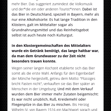
mehr Bier. Das suggeriert zumindest die Volksmusik
und der*die ein oder anderen Tourist*innen.
Dabei ist
das Bier in Deutschland, speziell in Bayern, mehr als
nur eine Alkoholsorte: Es hat lange Tradition in den
Klöstern, galt im Mittelalter sogar als
Grundnahrungsmittel und das Reinheitsgebot
selbst ist auch heute noch Kulturgut.
In den Klostergemeinschaften des Mittelalters
wurde ein Getränk benötigt, das lange haltbar war,
da man dem Grundwasser zu der Zeit nicht
besonders trauen konnte.
Wegen seiner langen Kochzeit etablierte sich das Bier
somit als die erste Wahl. Anfangs für den Eigenbedarf
der Mönche hergestellt, getreu dem Motto: "Flüssiges
bricht Fasten nicht", verkauften sie das Bier später an
Menschen in der Umgebung.
Und mit dem Verkauf
wurden dem Bier immer mehr Zutaten beigemischt:
Es war nicht unüblich, Ruß, Kreidemehl oder
Fliegenpilze in das Bier zu mischen.
Bis Herzog
Wilhelm IV. von Bayern 1516 ein Machtwort sprach und