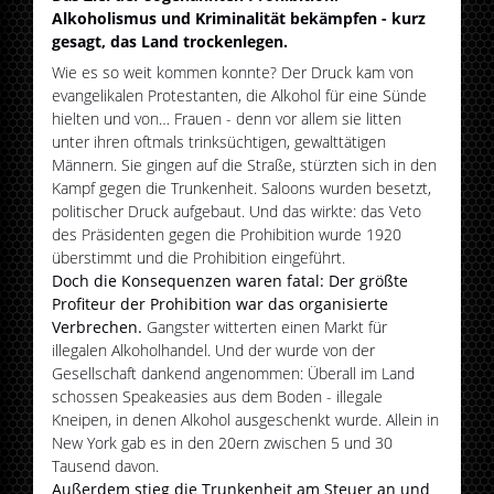
Alkoholismus und Kriminalität bekämpfen - kurz
gesagt, das Land trockenlegen.
Wie es so weit kommen konnte? Der Druck kam von
evangelikalen Protestanten, die Alkohol für eine Sünde
hielten und von… Frauen - denn vor allem sie litten
unter ihren oftmals trinksüchtigen, gewalttätigen
Männern. Sie gingen auf die Straße, stürzten sich in den
Kampf gegen die Trunkenheit. Saloons wurden besetzt,
politischer Druck aufgebaut. Und das wirkte: das Veto
des Präsidenten gegen die Prohibition wurde 1920
überstimmt und die Prohibition eingeführt.
Doch die Konsequenzen waren fatal: Der größte
Profiteur der Prohibition war das organisierte
Verbrechen.
Gangster witterten einen Markt für
illegalen Alkoholhandel. Und der wurde von der
Gesellschaft dankend angenommen: Überall im Land
schossen Speakeasies aus dem Boden - illegale
Kneipen, in denen Alkohol ausgeschenkt wurde. Allein in
New York gab es in den 20ern zwischen 5 und 30
Tausend davon.
Außerdem stieg die Trunkenheit am Steuer an und