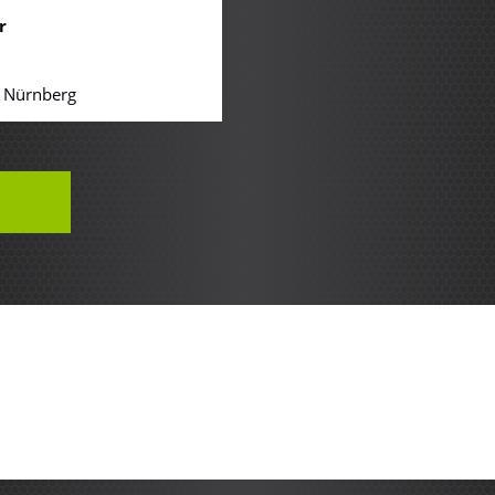
r
O
| Nürnberg