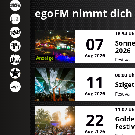
egoFM nimmt dich
16:54 Uh
07
Sonn
2026
Aug 2026
Anzeige
Festival
11
00:00 Uh
Sziget
Aug 2026
Festival
11:02 Uh
22
Golde
Festi
Aug 2026