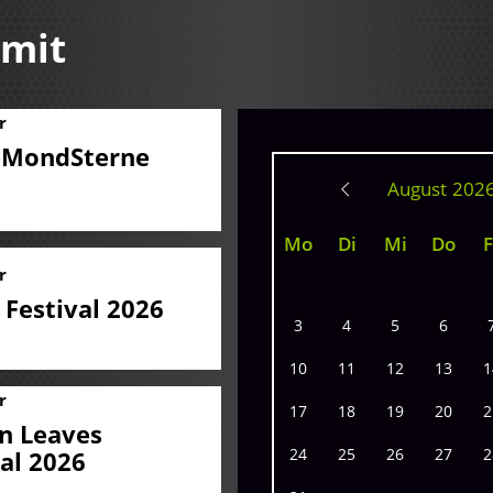
 mit
r
eMondSterne
August
Mo
Di
Mi
Do
F
r
 Festival 2026
3
4
5
6
10
11
12
13
1
r
17
18
19
20
2
n Leaves
24
25
26
27
2
val 2026