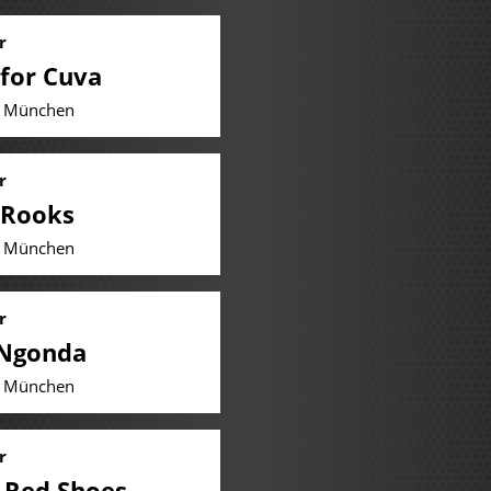
r
 for Cuva
| München
r
 Rooks
| München
r
 Ngonda
| München
r
 Red Shoes