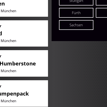
Stuttgart
en
| München
Fürth
Sachsen
r
d
| München
r
 Humberstone
| München
r
Lumpenpack
| München