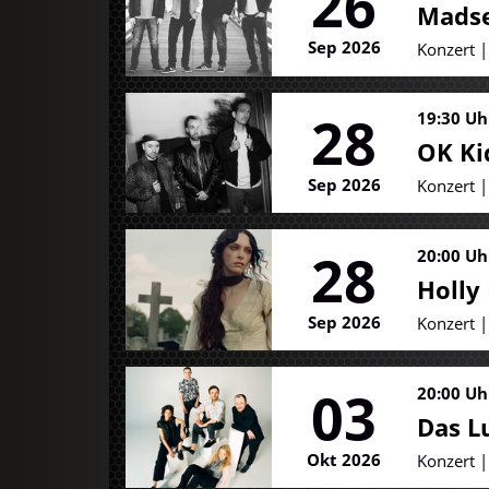
26
Mads
Sep 2026
Konzert 
28
19:30 Uh
OK Ki
Sep 2026
Konzert 
28
20:00 Uh
Holly
Sep 2026
Konzert 
03
20:00 Uh
Das 
Okt 2026
Konzert 