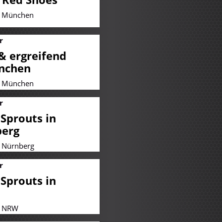
| München
r
 & ergreifend
nchen
| München
r
Sprouts in
erg
| Nürnberg
r
Sprouts in
| NRW