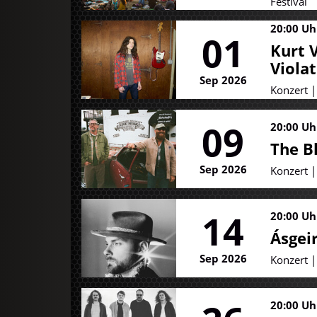
Festival
20:00 Uh
01
Kurt V
Viola
Sep 2026
Konzert 
09
20:00 Uh
The B
Sep 2026
Konzert 
14
20:00 Uh
Ásgei
Sep 2026
Konzert 
20:00 Uh