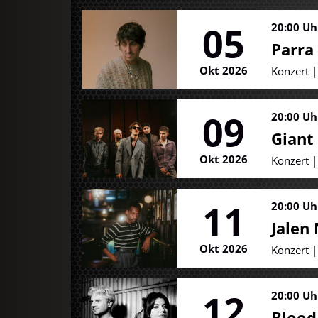
05
20:00 Uh
Parra
Okt 2026
Konzert 
09
20:00 Uh
Giant
Okt 2026
Konzert 
11
20:00 Uh
Jalen
Okt 2026
Konzert 
12
20:00 Uh
Blood