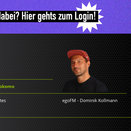
 Kokomo
stes
egoFM
-
Dominik Kollmann