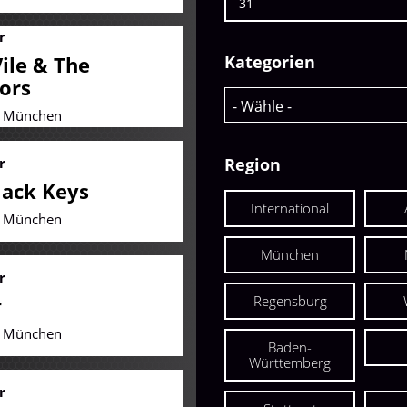
31
r
Kategorien
ile & The
tors
| München
r
Region
lack Keys
International
| München
München
r
r
Regensburg
| München
Baden-
Württemberg
r