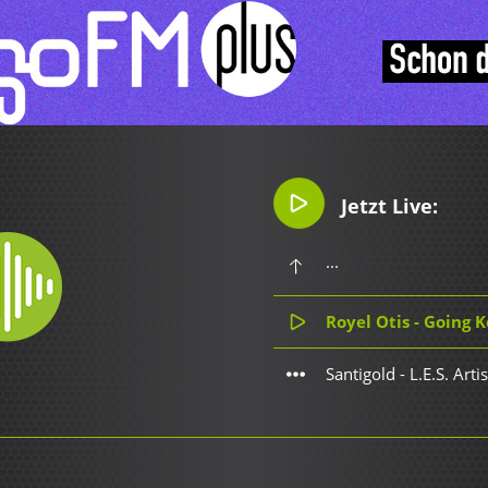
Jetzt Live:
...
Royel Otis - Going
Santigold - L.E.S. Arti