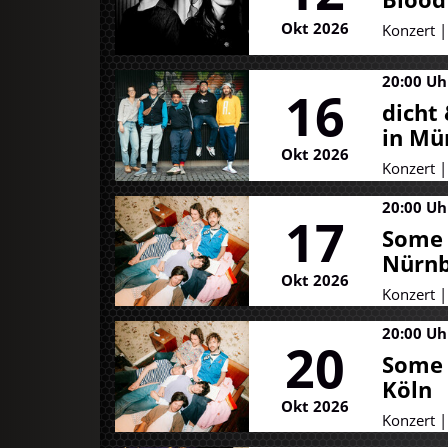
Okt 2026
Konzert 
20:00 Uh
16
dicht
in Mü
Okt 2026
Konzert 
20:00 Uh
17
Some 
Nürnb
Okt 2026
Konzert 
20:00 Uh
20
Some 
Köln
Okt 2026
Konzert 