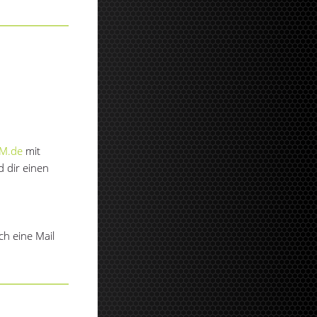
M.de
mit
 dir einen
h eine Mail