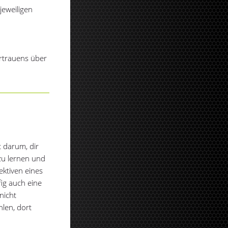
jeweiligen
rtrauens über
t darum, dir
zu lernen und
ektiven eines
fig auch eine
nicht
len, dort