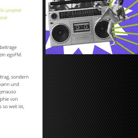
 in unserer
erer
beiträge
kein egoFM.
itrag, sondern
 kann und
 genauso
ophie von
so weit ist,