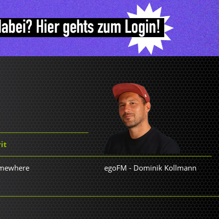
it
omewhere
egoFM
-
Dominik Kollmann