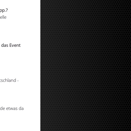
pp.?
elle
 das Event
tschland -
ade etwas da