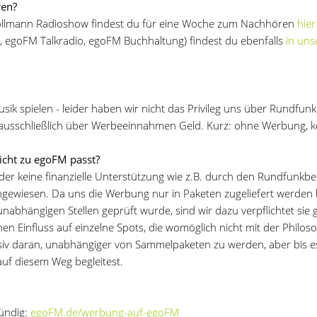
ren?
Kollmann Radioshow findest du für eine Woche zum Nachhören
hier
r, egoFM Talkradio, egoFM Buchhaltung) findest du ebenfalls
in uns
k spielen - leider haben wir nicht das Privileg uns über Rundfunk
 ausschließlich über Werbeeinnahmen Geld. Kurz: ohne Werbung, 
icht zu egoFM passt?
er keine finanzielle Unterstützung wie z.B. durch den Rundfunkbe
ngewiesen. Da uns die Werbung nur in Paketen zugeliefert werden
nabhängigen Stellen geprüft wurde, sind wir dazu verpflichtet sie
en Einfluss auf einzelne Spots, die womöglich nicht mit der Philos
iv daran, unabhängiger von Sammelpaketen zu werden, aber bis es 
uf diesem Weg begleitest.
fündig:
egoFM.de/werbung-auf-egoFM