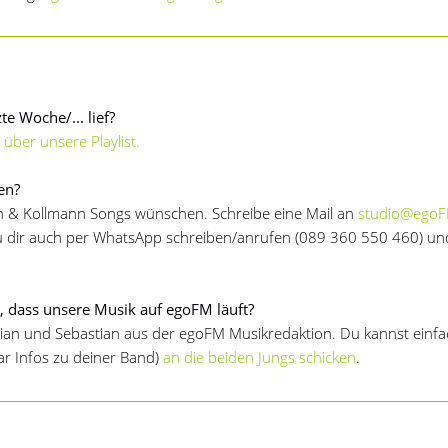
te Woche/... lief?
 über unsere Playlist.
en?
nn & Kollmann Songs wünschen. Schreibe eine Mail an
studio@egoF
dir auch per WhatsApp schreiben/anrufen (089 360 550 460) und
 dass unsere Musik auf egoFM läuft?
an und Sebastian aus der egoFM Musikredaktion. Du kannst einfac
ar Infos zu deiner Band)
an die beiden Jungs schicken
.