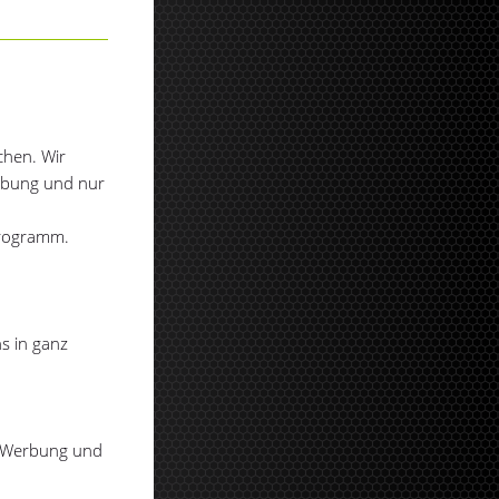
chen. Wir
erbung und nur
Programm.
s in ganz
r Werbung und