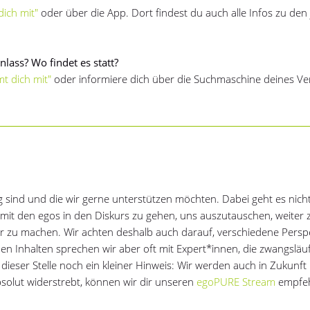
ich mit"
oder über die App. Dort findest du auch alle Infos zu den 
lass? Wo findet es statt?
t dich mit"
oder informiere dich über die Suchmaschine deines Ve
ig sind und die wir gerne unterstützen möchten. Dabei geht es nich
it den egos in den Diskurs zu gehen, uns auszutauschen, weiter 
sser zu machen. Wir achten deshalb auch darauf, verschiedene Persp
en Inhalten sprechen wir aber oft mit Expert*innen, die zwangsläu
ieser Stelle noch ein kleiner Hinweis: Wir werden auch in Zukunft 
bsolut widerstrebt, können wir dir unseren
egoPURE Stream
empfeh