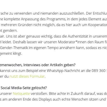
e Sprache zu verwenden und niemanden auszuschließen. Der Entschlus
eine komplette Anpassung des Programms, in dem jedes Element au
s mehreren Gründen nicht möglich, da es hier auch um Kooperatio
cht gendern.
 air. Uns ist aber genauso wichtig, dass die Authentizität in unse
l leidet. Deshalb lassen wir unseren Moderator*innen den Raum f
r Gender-Thematik im eigenen Tempo annähern kann, sodass es ni
gemeint klingt.
hemenwochen, Interviews oder Artikeln geben?
u kannst uns zum Beispiel eine WhatsApp-Nachricht an die 089 360
er du
nutzt dieses Formular
.
ocial Media-Seite gelöscht?
 unserer
Netiquette
verstoßen. Bitte achte in Zukunft darauf, was d
s am anderen Ende des Displays auch echte Menschen sitzen und