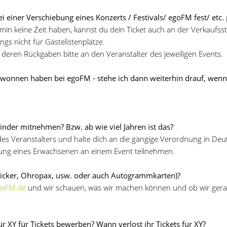
ei einer Verschiebung eines Konzerts / Festivals/ egoFM fest/ etc. 
rmin keine Zeit haben, kannst du dein Ticket auch an der Verkaufsst
ngs nicht für Gästelistenplätze.
deren Rückgaben bitte an den Veranstalter des jeweiligen Events.
gewonnen haben bei egoFM - stehe ich dann weiterhin drauf, wenn
nder mitnehmen? Bzw. ab wie viel Jahren ist das?
es Veranstalters und halte dich an die gängige Verordnung in Deu
itung eines Erwachsenen an einem Event teilnehmen.
ticker, Ohropax, usw. oder auch Autogrammkarten)?
goFM.de
und wir schauen, was wir machen können und ob wir ger
r XY für Tickets bewerben? Wann verlost ihr Tickets für XY?