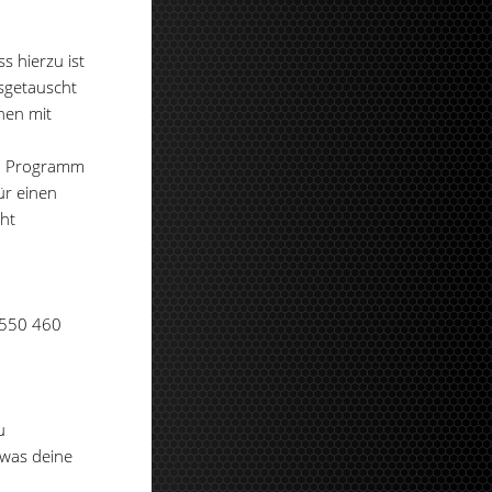
s hierzu ist
sgetauscht
nen mit
rem Programm
ür einen
cht
 550 460
u
 was deine