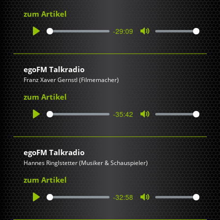
zum Artikel
-29:09
Play
Mute
egoFM Talkradio
Franz Xaver Gernstl (Filmemacher)
zum Artikel
-35:42
Play
Mute
egoFM Talkradio
Hannes Ringlstetter (Musiker & Schauspieler)
zum Artikel
-32:58
Play
Mute