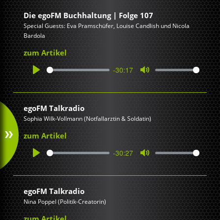
Die egoFM Buchhaltung | Folge 107
Special Guests: Eva Pramschüfer, Louise Candlish und Nicola
Bardola
zum Artikel
-30:17
Play
Mute
egoFM Talkradio
Sophia Wilk-Vollmann (Notfallarztin & Soldatin)
zum Artikel
-30:27
Play
Mute
egoFM Talkradio
Nina Poppel (Politik-Creatorin)
zum Artikel