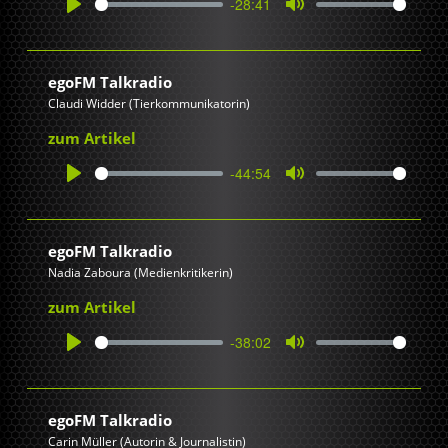
-28:41
Play
Mute
egoFM Talkradio
Claudi Widder (Tierkommunikatorin)
zum Artikel
-44:54
Play
Mute
egoFM Talkradio
Nadia Zaboura (Medienkritikerin)
zum Artikel
-38:02
Play
Mute
egoFM Talkradio
Carin Müller (Autorin & Journalistin)