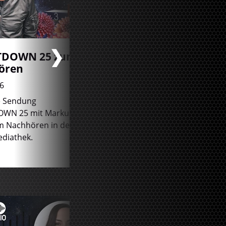
DOWN 25 zum
Vom Normalo zum
ören
Helden
6
03.08.2026
e Sendung
Manchmal kann ein ganz kl
WN 25 mit Markus
Moment das ganze Leben
m Nachhören in der
verändern.
diathek.