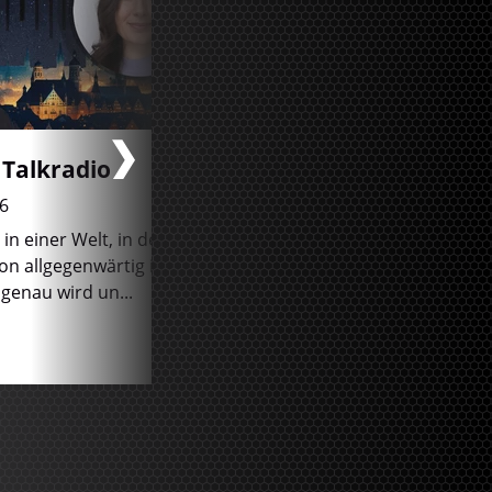
Talkradio
egoFM Talkradio
6
15.07.2026
in einer Welt, in der
Carin Müller im Gespräch 
on allgegenwärtig ist.
mentale Grenzen des
genau wird un...
Extremsports und ihren n
Roman "...