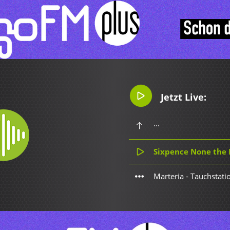
Jetzt Live:
...
Sixpence None the R
Marteria - Tauchstati