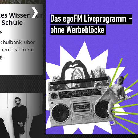
Anzeige
tes Wissen zum
egoFM Trailer: Das
 Schule
Drama - Noch mal 
Anfang
6
20.07.2026
Schulbank, über
nen bis hin zur
Erfahre alles über den
g.
packenden Film 'Das Dram
gewinne DVD oder Blu-Ray.