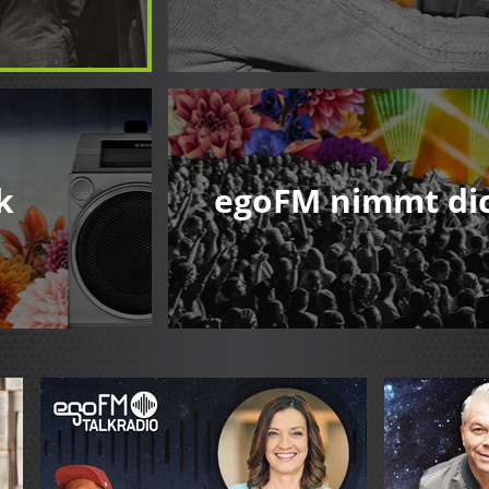
k
egoFM nimmt di