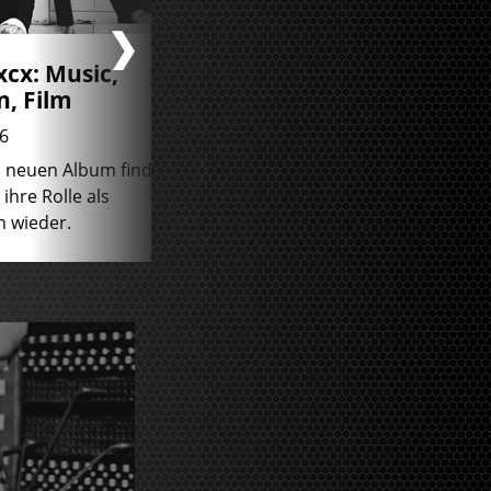
xcx: Music,
The Strokes: Reality
n, Film
Awaits
6
27.07.2026
m neuen Album findet
Das neue Album ist für die
 ihre Rolle als
Strokes ein Befreiungsschl
n wieder.
Erfahre hier, warum.