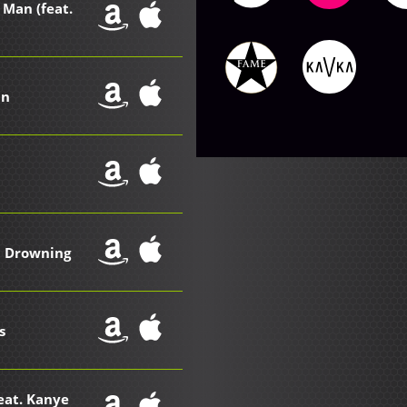
 Man (feat.
in
'm Drowning
s
eat. Kanye