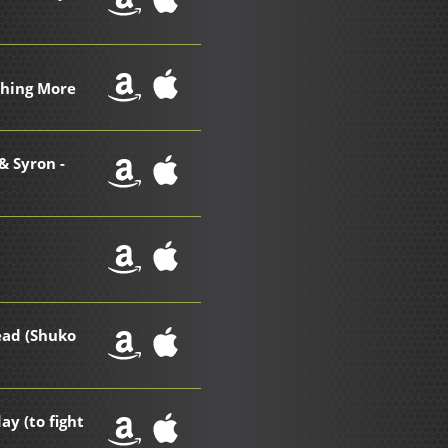
thing More
& Syron -
ead (Shuko
ay (to fight