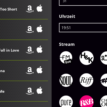
31
 Too Short
Uhrzeit
Stream
Fall in Love
ana
 Me