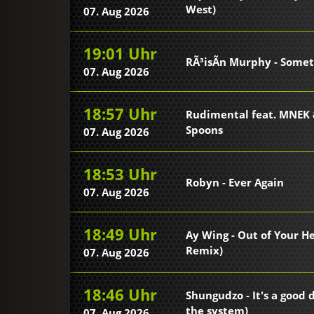
West)
07. Aug 2026
19:01 Uhr
RÃ³isÃ­n Murphy - Some
07. Aug 2026
18:57 Uhr
Rudimental feat. MNEK 
Spoons
07. Aug 2026
18:53 Uhr
Robyn - Ever Again
07. Aug 2026
18:49 Uhr
Ay Wing - Out of Your H
Remix)
07. Aug 2026
18:46 Uhr
Shungudzo - It's a good d
the system)
07. Aug 2026