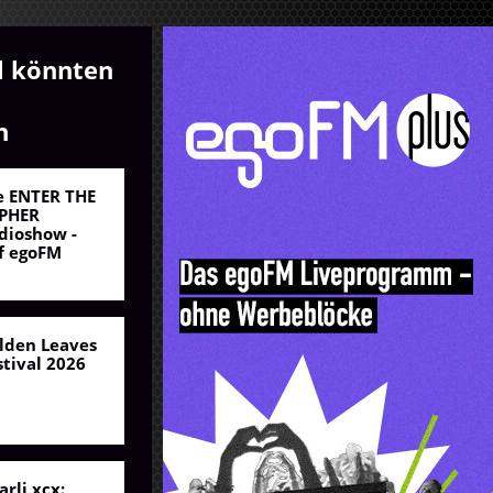
l könnten
n
e ENTER THE
PHER
dioshow -
f egoFM
lden Leaves
stival 2026
arli xcx: