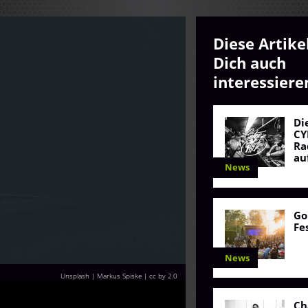
Diese Artike
Dich auch
interessiere
Di
CY
Ra
au
News
Go
Fe
News
Unsplash | Markus Spiske | cc by 2.0
Ch