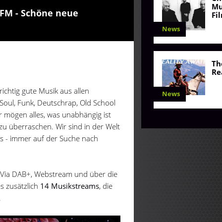
Mu
oFM - Schöne neue
Fi
News
Th
Re
richtig gute Musik aus allen
News
, Soul, Funk, Deutschrap, Old School
r mögen alles, was unabhängig ist
u überraschen. Wir sind in der Welt
s - immer auf der Suche nach
Via DAB+, Webstream und über die
 zusätzlich
14 Musikstreams
, die
.