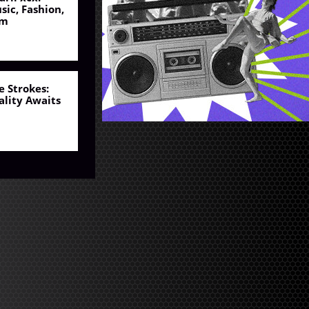
sic, Fashion,
lm
e Strokes:
ality Awaits