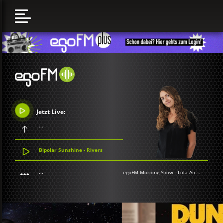
Jetzt Live:
...
Bipolar Sunshine - Rivers
...
egoFM Morning Show
-
Lola Aichner