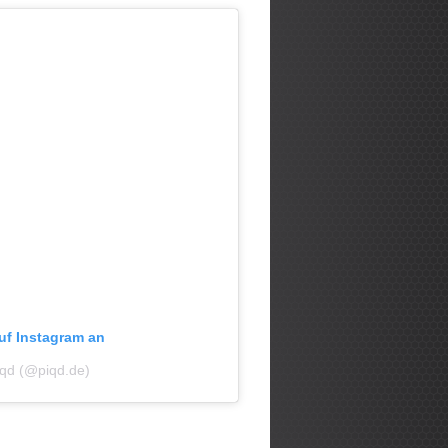
auf Instagram an
piqd (@piqd.de)