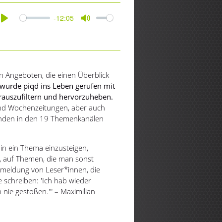
-12:05
Play
Mute
 Angeboten, die einen Überblick
wurde piqd ins Leben gerufen mit
rauszufiltern und hervorzuheben.
und Wochenzeitungen, aber auch
inden in den 19 Themenkanälen
 in ein Thema einzusteigen,
n, auf Themen, die man sonst
kmeldung von Leser*innen, die
e schreiben: 'Ich hab wieder
 nie gestoßen.'" – Maximilian