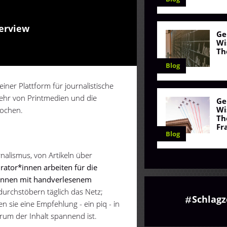
terview
Ge
Wi
Th
Blog
iner Plattform für journalistische
kehr von Printmedien und die
Ge
Wi
rochen.
Th
Fr
Blog
rnalismus, von Artikeln über
rator*innen arbeiten für die
innen mit handverlesenem
urchstöbern täglich das Netz;
Schlagz
n sie eine Empfehlung - ein piq - in
rum der Inhalt spannend ist.