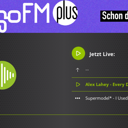
Jetzt Live:
...
Alex Lahey - Every
Supermodel* - I Used