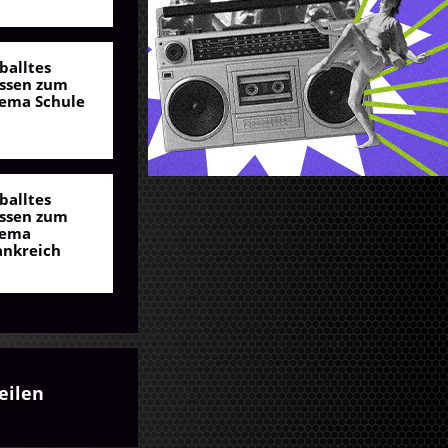
balltes
ssen zum
ema Schule
balltes
ssen zum
ema
ankreich
eilen