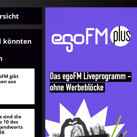
rsicht
l könnten
n
oFM gibt
nen aus
s sind die
p 10 des
gendworts
26