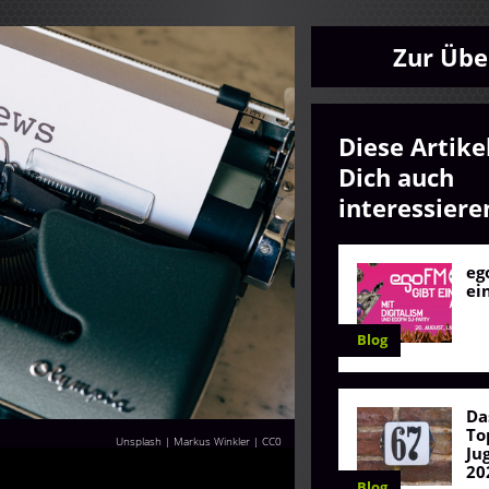
Zur Übe
Diese Artike
Dich auch
interessiere
eg
ei
Blog
Da
To
Unsplash | Markus Winkler
|
CC0
Ju
20
Blog