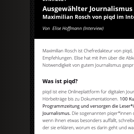
Ausgewählter Journalismus
Maximilian Rosch von piqd im In
Von
Elise Hoffmann (Interview)
Maximilian Rosch ist Chefredakteur von piqd, e
Empfehlungen. Elise hat mit ihm über die Ab
Notwendigkeit von gutem Journalismus gesp
Was ist piqd?
piqd ist eine Onlineplattform für digitalen Jou
Hörbeiträge bis zu Dokumentationen.
100 Ku
Programmzeitung und versorgen die Leser*
Journalismus.
Die sogenannten piqer*innen d
wenn ihnen etwas besonders auffällt, schreibe
der sie erklären, worum es darin geht und wa