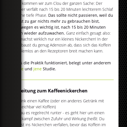
Nun kommen wir zum Clou der ganzen Sache: Der
Körper verfällt nach 15 bis 20 Minuten leichterem Schlaf
in eine tiefe Phase.
Das sollte nicht passieren, weil du
sonst zu gar nichts mehr zu gebrauchen bist,
weswegen es wichtig ist, nach 15 bis 20 Minuten
eben wieder aufzuwachen.
Ganz einfach gesagt also:
Du machst wirklich nur ein kleines Nickerchen! In der
Zeit baust du genug Adenosin ab, dass sich das Koffein
problemlos an den Rezeptoren breit machen kann.
Dass die Praktik funktioniert, belegt unter anderem
diese
und
jene
Studie.
Anleitung zum Kaffeenickerchen
Trink einen Kaffee (oder ein anderes Getränk mit
vergleichbar viel Koffein)
Hau es regelrecht runter - es geht hier um einen
Wettkampf zwischen Zufuhr und Wirkung (heißt: Du
musst ins Nickerchen verfallen, bevor das Koffein im