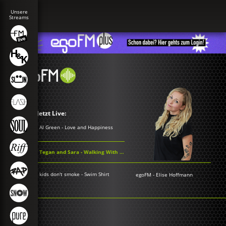
Jetzt Live:
Al Green - Love and Happiness
Tegan and Sara - Walking With a Ghost
kids don't smoke - Swim Shirt
egoFM
-
Elise Hoffmann