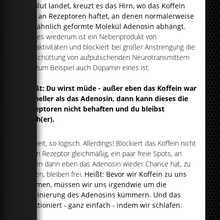
im Blut landet, kreuzt es das Hirn, wo das Koffein
sich an Rezeptoren haftet, an denen normalerweise
das ähnlich geformte Molekül Adenosin abhängt.
Dieses wiederum ist ein Nebenprodukt von
Hirnaktivitäten und blockiert bei großer Anstrengung die
Ausschüttung von aufputschenden Neurotransmittern
wie zum Beispiel auch Dopamin eines ist.
Heißt: Du wirst müde - außer eben das Koffein war
schneller als das Adenosin, dann kann dieses die
Rezeptoren nicht behaften und du bleibst
wach(er).
So weit, so logisch. Allerdings! Blockiert das Koffein nicht
jeden Rezeptor gleichmäßig, ein paar freie Spots, an
denen dann eben das Adenosin wieder Chance hat, zu
wirken, bleiben frei.
Heißt: Bevor wir Koffein zu uns
nehmen, müssen wir uns irgendwie um die
Eliminierung des Adenosins kümmern. Und das
funktioniert - ganz einfach - indem wir schlafen.