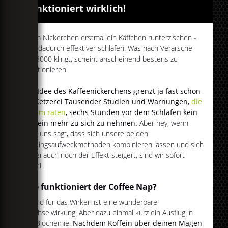
Funktioniert wirklich!
Vorm Nickerchen erstmal ein Käffchen runterzischen -
und dadurch effektiver schlafen. Was nach Verarsche
Lvl. 3000 klingt, scheint anscheinend bestens zu
funktionieren.
Die Idee des Kaffeenickerchens grenzt ja fast schon
an Ketzerei Tausender Studien und Warnungen,
die
einem raten
, sechs Stunden vor dem Schlafen kein
Koffein mehr zu sich zu nehmen.
Aber hey, wenn
man uns sagt, dass sich unsere beiden
Lieblingsaufweckmethoden kombinieren lassen und sich
dabei auch noch der Effekt steigert, sind wir sofort
dabei.
Wie funktioniert der Coffee Nap?
Grund für das Wirken ist eine wunderbare
Wechselwirkung. Aber dazu einmal kurz ein Ausflug in
die Biochemie:
Nachdem Koffein über deinen Magen