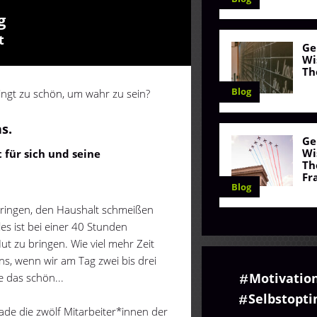
g
t
Ge
Wi
Th
Blog
ingt zu schön, um wahr zu sein?
s.
Ge
Wi
 für sich und seine
Th
Fr
Blog
rbringen, den Haushalt schmeißen
les ist bei einer 40 Stunden
ut zu bringen. Wie viel mehr Zeit
ns, wenn wir am Tag zwei bis drei
Motivatio
 das schön...
Selbstopt
de die zwölf Mitarbeiter*innen der