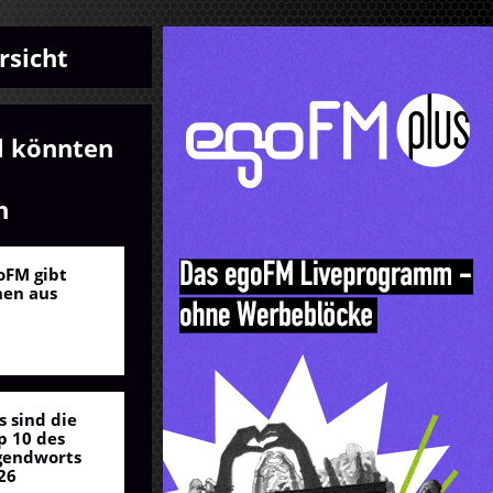
rsicht
l könnten
n
oFM gibt
nen aus
s sind die
p 10 des
gendworts
26