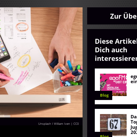
Zur Übe
Diese Artike
Dich auch
interessiere
eg
ei
Blog
Da
To
Unsplash I William Iven
|
CC0
Ju
20
Blog