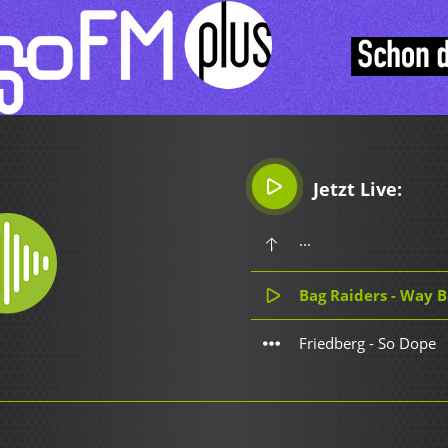
Jetzt Live:
...
Bag Raiders - Way 
Friedberg - So Dope