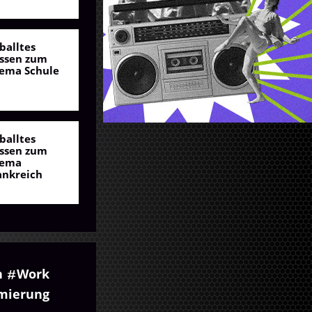
balltes
ssen zum
ema Schule
balltes
ssen zum
ema
ankreich
n
Work
imierung