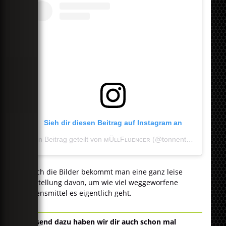
Sieh dir diesen Beitrag auf Instagram an
Ein Beitrag geteilt von ᴍÜʟʟFʟᴜᴇɴᴄᴇʀ (@tonnentaucherwelpen_ms)
Durch die Bilder bekommt man eine ganz leise
Vorstellung davon, um wie viel weggeworfene
Lebensmittel es eigentlich geht.
Passend dazu haben wir dir auch schon mal