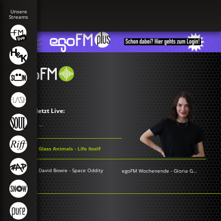
Jetzt Live:
...
Glass Animals - Life Itself
David Bowie - Space Oddity
egoFM Wochenende
-
Gloria Grünwald