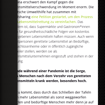
Corona erschwert den Kampf gegen die
Lebensmittelverschwendung im Moment enorm. Die
Deutsche Umwelthilfe hat zusammen mit
Foodsharing
eine Petition gestartet, um den Prozess
der Lebensmittelrettung zu vereinfachen.
Das
Problem ist, dass Supermärkte und Gastronom*innen
auch für gesundheitsschädliche Folgen von kostenlos
abgegebenen Lebensmitteln haften müssen. Auch wenn
Privatpersonen gerettete Lebensmittel an Bedürftige,
Obdachlosenheime oder in öffentlich zugängliche
Fairteiler stellen, werden sie als
Lebensmittelunternehmen eingestuft und stehen in der
Haftung.
Gerade während einer Pandemie ist die Sorge,
dass Menschen nach dem Verzehr von geretteten
Lebensmitteln krank werden, besonders hoch.
Hinzu kommt, dass durch das Schließen der Tafeln
noch mehr Lebensmittel als sonst weggeworfen
werden und bedürftige Menschen mehr denn je auf