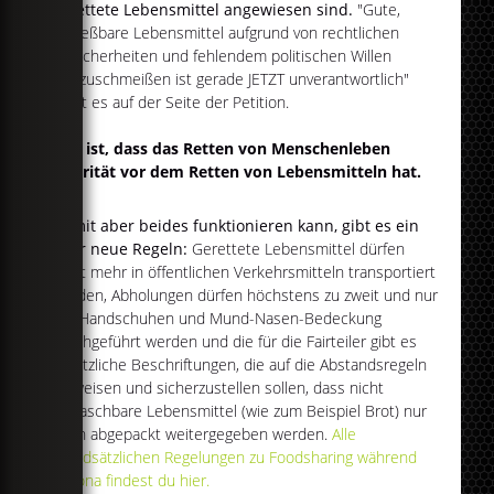
gerettete Lebensmittel angewiesen sind.
"Gute,
genießbare Lebensmittel aufgrund von rechtlichen
Unsicherheiten und fehlendem politischen Willen
wegzuschmeißen ist gerade JETZT unverantwortlich"
heißt es auf der Seite der Petition.
Klar ist, dass das Retten von Menschenleben
Priorität vor dem Retten von Lebensmitteln hat.
Damit aber beides funktionieren kann, gibt es ein
paar neue Regeln:
Gerettete Lebensmittel dürfen
nicht mehr in öffentlichen Verkehrsmitteln transportiert
werden, Abholungen dürfen höchstens zu zweit und nur
mit Handschuhen und Mund-Nasen-Bedeckung
durchgeführt werden und die für die Fairteiler gibt es
zusätzliche Beschriftungen, die auf die Abstandsregeln
hinweisen und sicherzustellen sollen, dass nicht
abwaschbare Lebensmittel (wie zum Beispiel Brot) nur
noch abgepackt weitergegeben werden.
Alle
grundsätzlichen Regelungen zu Foodsharing während
Corona findest du hier.