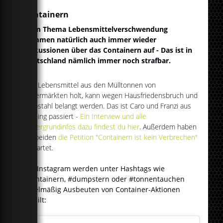
Containern
Beim Thema Lebensmittelverschwendung
kommen natürlich auch immer wieder
Diskussionen über das Containern auf - Das ist in
Deutschland nämlich immer noch strafbar.
Wer Lebensmittel aus den Mülltonnen von
Supermärkten holt, kann wegen Hausfriedensbruch und
Diebstahl belangt werden. Das ist Caro und Franzi aus
Olching passiert -
Ein Interview und alle
Hintergrundinfos dazu findest du hier
. Außerdem haben
die beiden
die Petition "Containern ist kein Verbrechen"
gestartet.
Auf Instagram werden unter Hashtags wie
#containern, #dumpstern oder #tonnentauchen
regelmäßig Ausbeuten von Container-Aktionen
geteilt: