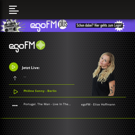
Jetzt Live:
...
Philine Sonny - Berlin
Portugal. The Man - Live In The Moment
egoFM
-
Elise Hoffmann