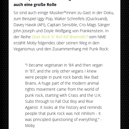
auch eine große Rolle
So sind auch einige Musiker*innen zu Gast in der Doku,
zum Beispiel Iggy Pop, Walter Schreifels (Quicksand),
Davey Havok (AFI), Captain Sensible, Cro-Mags Sänger
John Joseph und Doyle Wolfgang von Frankenstein. In
der Reihe
Does Rock 'n' Roll Kill Braincells?!
vom NME
erzählt Moby folgendes über seinen Weg in den
Veganismus und den Zusammenhang mit Punk Rock:
"I became vegetarian in '84 and then vegan
in '87, and the only other vegans I knew
were people in punk rock bands like Bad
Brains. A huge part of the modern animal
rights movement came from the world of
punk rock, starting with Crass and the U.K.
Subs through to Fall Out Boy and Rise
Against. It looks at the history and reminds
people that punk rock was not nihilism - it
was principled questioning of everything." -
Moby