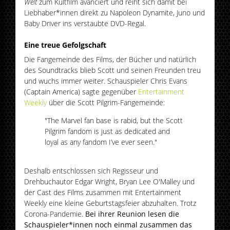
Welt
zum Kultfilm avanciert und reiht sich damit bei
Liebhaber*innen direkt zu Napoleon Dynamite, Juno und
Baby Driver ins verstaubte DVD-Regal.
Eine treue Gefolgschaft
Die Fangemeinde des Films, der Bücher und natürlich
des Soundtracks blieb Scott und seinen Freunden treu
und wuchs immer weiter. Schauspieler Chris Evans
(Captain America) sagte gegenüber
Entertainment
Weekly
über die Scott Pilgrim-Fangemeinde:
"The Marvel fan base is rabid, but the Scott
Pilgrim fandom is just as dedicated and
loyal as any fandom I’ve ever seen."
Deshalb entschlossen sich Regisseur und
Drehbuchautor Edgar Wright, Bryan Lee O'Malley und
der Cast des Films zusammen mit Entertainment
Weekly eine kleine Geburtstagsfeier abzuhalten. Trotz
Corona-Pandemie.
Bei ihrer Reunion lesen die
Schauspieler*innen noch einmal zusammen das