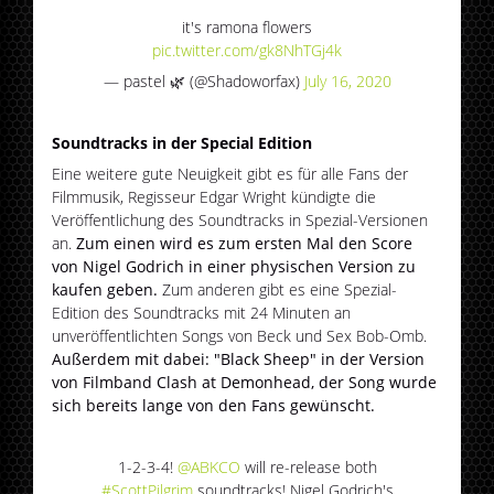
it's ramona flowers
pic.twitter.com/gk8NhTGj4k
— pastel 🌿 (@Shadoworfax)
July 16, 2020
Soundtracks in der Special Edition
Eine weitere gute Neuigkeit gibt es für alle Fans der
Filmmusik, Regisseur Edgar Wright kündigte die
Veröffentlichung des Soundtracks in Spezial-Versionen
an.
Zum einen wird es zum ersten Mal den Score
von Nigel Godrich in einer physischen Version zu
kaufen geben.
Zum anderen gibt es eine Spezial-
Edition des Soundtracks mit 24 Minuten an
unveröffentlichten Songs von Beck und Sex Bob-Omb.
Außerdem mit dabei: "Black Sheep" in der Version
von Filmband Clash at Demonhead, der Song wurde
sich bereits lange von den Fans gewünscht.
1-2-3-4!
@ABKCO
will re-release both
#ScottPilgrim
soundtracks! Nigel Godrich's