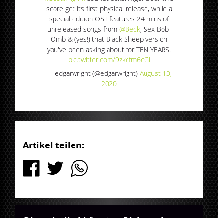
score get its first physical release, while a
special edition OST features 24 mins of
unreleased songs from
@Beck
, Sex Bob-
Omb & (yes!) that Black Sheep version
you've been asking about for TEN YEARS.
pic.twitter.com/9zkcfm6cGi
— edgarwright (@edgarwright)
August 13,
2020
Artikel teilen: