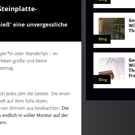
teinplatte-
Ge
nieß' eine unvergessliche
Wi
Th
Blog
tyler*in oder Wanderfan – im
Ge
rleben große und kleine
Wi
tertag.
Th
Fr
Blog
 jedes Jahr die Geister. Die einen
elt auf dem Sofa sitzen,
n von drinnen aus beobachten.
Die
 endlich in voller Montur auf der
ern.