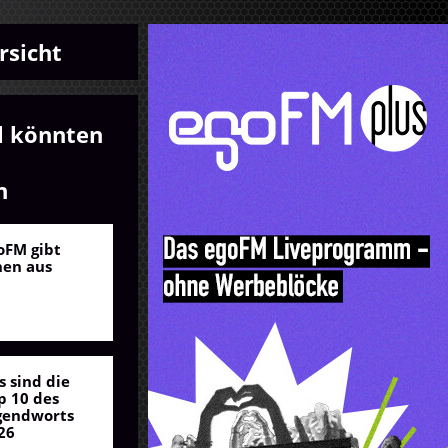
rsicht
l könnten
n
oFM gibt
nen aus
s sind die
p 10 des
gendworts
26