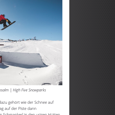
osalm | High Five Snowparks
azu gehört wie der Schnee auf
ag auf der Piste dann
an Schmankerl in den urigen Hütten