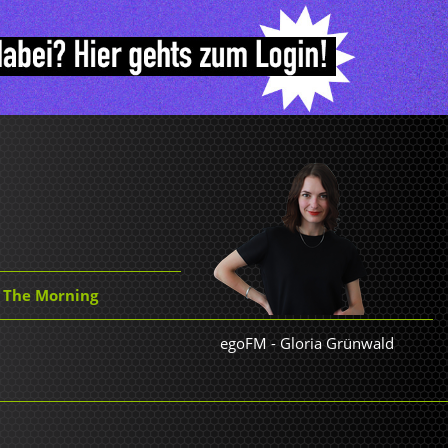
In The Morning
egoFM
-
Gloria Grünwald