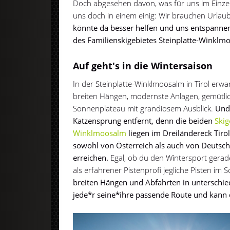
Doch abgesehen davon, was für uns im Einzel
uns doch in einem einig: Wir brauchen Urlau
könnte da besser helfen und uns entspannen 
des Familienskigebietes Steinplatte-Winklm
Auf geht's in die Wintersaison
In der Steinplatte-Winklmoosalm in Tirol erwa
breiten Hängen, modernste Anlagen, gemütlic
Sonnenplateau mit grandiosem Ausblick.
Und 
Katzensprung entfernt, denn die beiden
Skig
Winklmoosalm
liegen im Dreiländereck Tirol
sowohl von Österreich als auch von Deutsch
erreichen.
Egal, ob du den Wintersport gerade
als erfahrener Pistenprofi jegliche Pisten im 
breiten Hängen und Abfahrten in unterschied
jede*r seine*ihre passende Route und kann