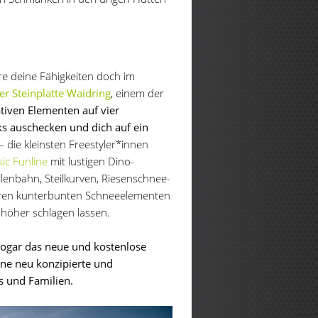
ere deine Fähigkeiten doch im
r Steinplatte Waidring
, einem der
tiven Elementen auf vier
ks auschecken und dich auf ein
– die kleinsten Freestyler*innen
sic Funline
mit lustigen Dino-
llenbahn, Steilkurven, Riesenschnee-
eren kunterbunten Schneeelementen
r höher schlagen lassen.
sogar das neue und kostenlose
ne neu konzipierte und
ds und Familien.