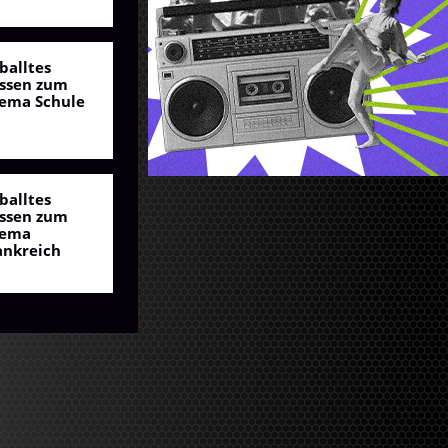
balltes
ssen zum
ema Schule
balltes
ssen zum
ema
ankreich