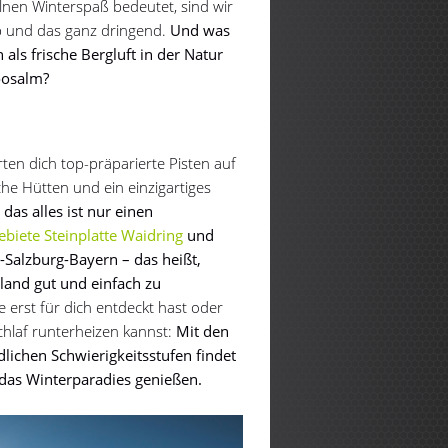
nen Winterspaß bedeutet, sind wir
b und das ganz dringend.
Und was
als frische Bergluft in der Natur
oosalm?
rten dich top-präparierte Pisten auf
he Hütten und ein einzigartiges
das alles ist nur einen
ebiete Steinplatte Waidring
und
-Salzburg-Bayern – das heißt,
land gut und einfach zu
 erst für dich entdeckt hast oder
Schlaf runterheizen kannst:
Mit den
lichen Schwierigkeitsstufen findet
 das Winterparadies genießen.