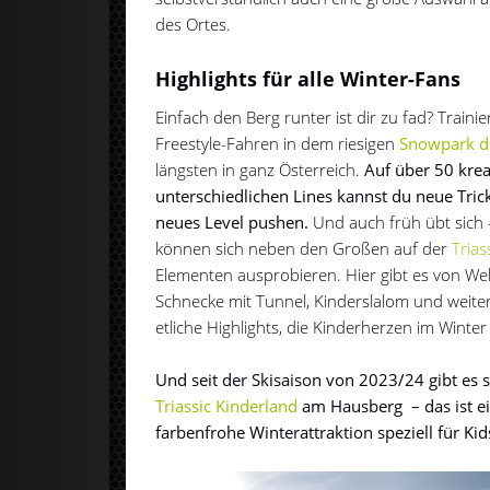
des Ortes.
Highlights für alle Winter-Fans
Einfach den Berg runter ist dir zu fad? Traini
Freestyle-Fahren in dem riesigen
Snowpark de
längsten in ganz Österreich.
Auf über 50 krea
unterschiedlichen Lines kannst du neue Tric
neues Level pushen.
Und auch früh übt sich 
können sich neben den Großen auf der
Trias
Elementen
ausprobieren. Hier gibt es von We
Schnecke mit Tunnel, Kinderslalom und weit
etliche Highlights, die Kinderherzen im Winte
Und seit der Skisaison von 2023/24 gibt es 
Triassic Kinderland
am Hausberg – das ist ei
farbenfrohe Winterattraktion speziell für Ki