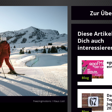
Zur Übe
Diese Artike
Dich auch
interessiere
eg
ei
Blog
Da
To
freezingmotions I Klaus Listl
Ju
20
Blog