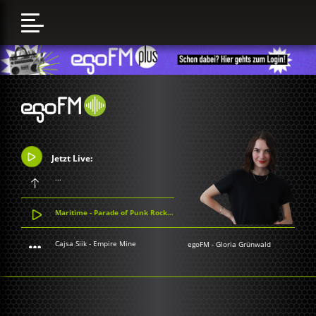
Jetzt Live:
...
Maritime - Parade of Punk Rock T-Shirts
Cajsa Siik - Empire Mine
egoFM
-
Gloria Grünwald