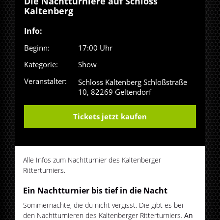
Die Nachtturniere auf Schloss
Kaltenberg
Info:
Beginn:
17:00 Uhr
Kategorie:
Show
Veranstalter:
Schloss Kaltenberg
Schloßstraße
10, 82269 Geltendorf
Tickets jetzt kaufen
Alle Infos zum Nachtturnier des Kaltenberger
Ritterturniers.
Ein Nachtturnier bis tief in die Nacht
Sommernächte, die du nicht vergisst. Die gibt es bei
den Nachtturnieren des Kaltenberger Ritterturniers.
An