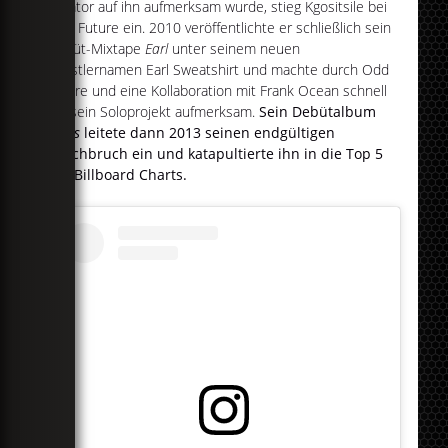
Creator auf ihn aufmerksam wurde, stieg Kgositsile bei
Odd Future ein. 2010 veröffentlichte er schließlich sein
Debüt-Mixtape
Earl
unter seinem neuen
Künstlernamen Earl Sweatshirt und machte durch Odd
Future und eine Kollaboration mit Frank Ocean schnell
auf sein Soloprojekt aufmerksam.
Sein Debütalbum
Doris
leitete dann 2013 seinen endgültigen
Durchbruch ein und katapultierte ihn in die Top 5
der Billboard Charts.