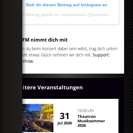
Sieh dir diesen Beitrag auf Instagram an
Ein Beitrag geteilt von soapmanwun (@soapmanwun)
egoFM nimmt dich mit
Wenn du beim Konzert dabei sein willst, trag dich unten
ein. Mit etwas Glück nehmen wir dich mit.
Support:
Sideshow.
Weitere Veranstaltungen
19:20 Uhr
31
Theatron
Musiksommer
Jul 2026
2026