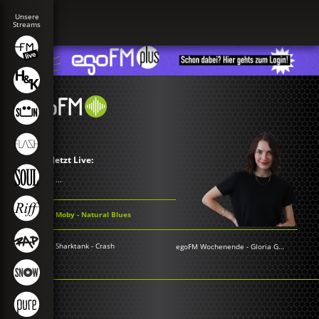
Jetzt Live:
...
Moby - Natural Blues
Sharktank - Crash
egoFM Wochenende
-
Gloria Grünwald