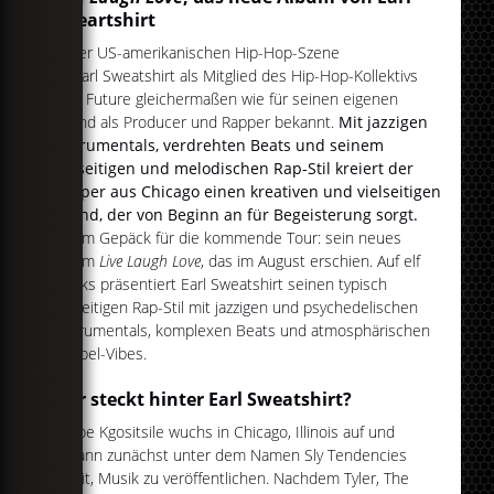
Sweartshirt
In der US-amerikanischen Hip-Hop-Szene
ist Earl Sweatshirt als Mitglied des Hip-Hop-Kollektivs
Odd Future gleichermaßen wie für seinen eigenen
Sound als Producer und Rapper bekannt.
Mit jazzigen
Instrumentals, verdrehten Beats und seinem
vielseitigen und melodischen Rap-Stil kreiert der
Rapper aus Chicago einen kreativen und vielseitigen
Sound, der von Beginn an für Begeisterung sorgt.
Mit im Gepäck für die kommende Tour: sein neues
Album
Live Laugh Love
, das im August erschien. Auf elf
Tracks präsentiert Earl Sweatshirt seinen typisch
vielseitigen Rap-Stil mit jazzigen und psychedelischen
Instrumentals, komplexen Beats und atmosphärischen
Gospel-Vibes.
Wer steckt hinter Earl Sweatshirt?
Thebe Kgositsile wuchs in Chicago, Illinois auf und
begann zunächst unter dem Namen Sly Tendencies
damit, Musik zu veröffentlichen. Nachdem Tyler, The