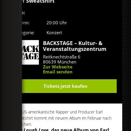
Earl Sweatshirt
Info:
Beginn:
20:00 Uhr
Kategorie:
Konzert
BACKSTAGE – Kultur- &
Veranstaltungszentrum
Reitknechtstraße 6
80639 München
Zur Webseite
Email senden
Tickets jetzt kaufen
Der US-amerikanische Rapper und Producer Earl
Sweatshirt kommt mit neuem Album im Februar nach
München.
Live Laugh Love
, das neue Album von Earl