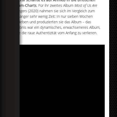
Album-Charts
. Für ihr zweites Album
Most of Us Are
Strangers
(2020) nahmen sie sich im Vergleich zum
Vorgänger sehr wenig Zeit: In nur sieben Wochen
schrieben und produzierten sie das Album – das
Ergebnis war ein dynamisches, erwachseneres Album,
ohne die raue Authentizität vom Anfang zu verlieren.