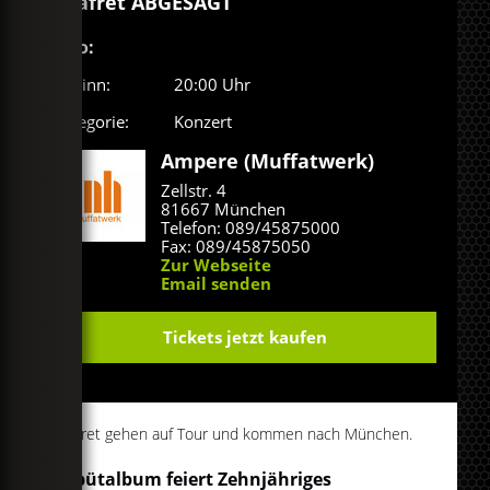
Seafret ABGESAGT
Info:
Beginn:
20:00 Uhr
Kategorie:
Konzert
Ampere (Muffatwerk)
Zellstr. 4
81667 München
Telefon: 089/45875000
Fax: 089/45875050
Zur Webseite
Email senden
Tickets jetzt kaufen
Seafret gehen auf Tour und kommen nach München.
Debütalbum feiert Zehnjähriges