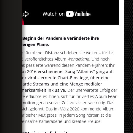
Der Beginn der Pandemie veränderte ihre
bisherigen Pläne.
Trotz räumlicher Distanz schrieben sie weiter – für ihr
2023 veröffentlichtes Album
Wonderland.
Und noch
etwas passierte während diesen Pandemie-Jahren:
Ihr
schon 2016 erschienener Song "Atlantis" ging auf
TikTok viral – erneute Chart-Einstiege, über eine
Milliarde Streams und eine Menge medialer
Aufmerksamkeit inklusive.
Der unerwartete Erfolg der
Single erlaubte es ihnen, sich für ihr viertes Album
Fear
of Emotion
genau so viel Zeit zu lassen wie nötig. Das
hat sich gelohnt: Das im März 2026 kommende Album
ist ihr bisher Mutigstes, in jedem Song hörbar ist die
gemeinsame Kameraderie und kreative Freude.