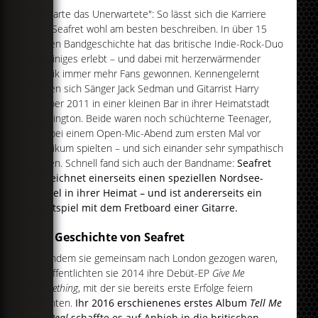
"Erwarte das Unerwartete": So lässt sich die Karriere
von Seafret wohl am besten beschreiben. In über 15
Jahren Bandgeschichte hat das britische Indie-Rock-Duo
so einiges erlebt – und dabei mit herzerwärmender
Musik immer mehr Fans gewonnen. Kennengelernt
haben sich Sänger Jack Sedman und Gitarrist Harry
Draper 2011 in einer kleinen Bar in ihrer Heimatstadt
Bridlington. Beide waren noch schüchterne Teenager,
die bei einem Open-Mic-Abend zum ersten Mal vor
Publikum spielten – und sich einander sehr sympathisch
waren. Schnell fand sich auch der Bandname:
Seafret
bezeichnet einerseits einen speziellen Nordsee-
Nebel in ihrer Heimat – und ist andererseits ein
Wortspiel mit dem Fretboard einer Gitarre.
Die Geschichte von Seafret
Nachdem sie gemeinsam nach London gezogen waren,
veröffentlichten sie 2014 ihre Debüt-EP
Give Me
Something
, mit der sie bereits erste Erfolge feiern
konnten.
Ihr 2016 erschienenes erstes Album
Tell Me
It's Real
schaffte es auf Anhieb in die britischen