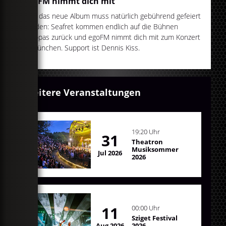
egoFM nimmt dich mit
Und das neue Album muss natürlich gebührend gefeiert
werden: Seafret kommen endlich auf die Bühnen
Europas zurück und egoFM nimmt dich mit zum Konzert
in München. Support ist Dennis Kiss.
Weitere Veranstaltungen
19:20 Uhr
31
Theatron
Musiksommer
Jul 2026
2026
11
00:00 Uhr
Sziget Festival
Aug 2026
2026