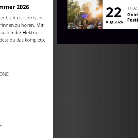
22
ommer 2026
11:02
Gold
der bunt durchmischt.
Fest
Aug 2026
er*innen zu hören.
Mit
auch Indie-Elektro
ndest du das komplette
 ONE
en