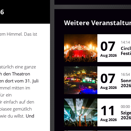
26
Weitere Veranstaltu
em Himmel. Das ist
07
14:14
Circ
Fest
Aug 2026
atürlich eine ganze
07
ch den Theatron
16:54
Son
 dort vom 31. Juli
202
Aug 2026
immel mitten im
ür ein
r einfach auf den
11
00:00
iasee gemütlich
Szig
ie du willst.
Und
202
Aug 2026