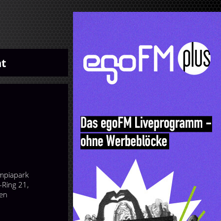
ht
mpiapark
-Ring 21,
en