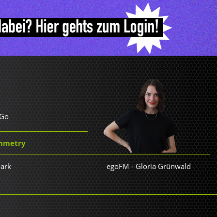
 Go
ymmetry
Dark
egoFM
-
Gloria Grünwald