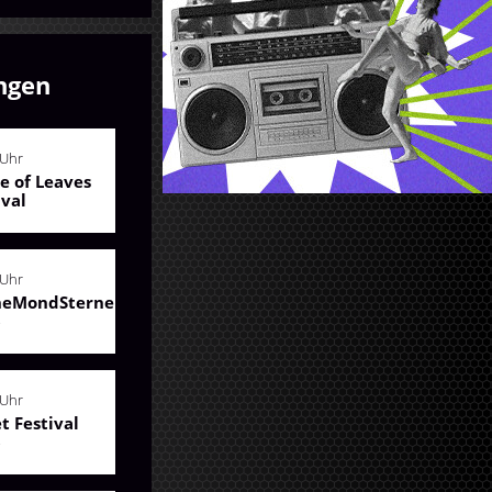
ngen
 Uhr
le of Leaves
ival
 Uhr
neMondSterne
6
 Uhr
et Festival
6