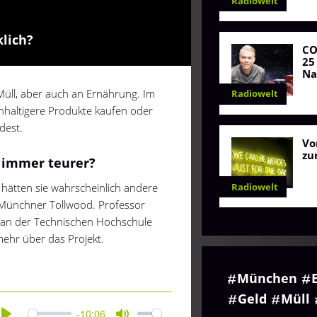
Radiowelt
klich?
C
25
Na
 Müll, aber auch an Ernährung. Im
Radiowelt
chhaltigere Produkte kaufen oder
dest.
Vo
zu
h immer teurer?
Radiowelt
 hätten sie wahrscheinlich andere
 Münchner Tollwood. Professor
r an der Technischen Hochschule
mehr über das Projekt.
München
Geld
Müll
-10:06