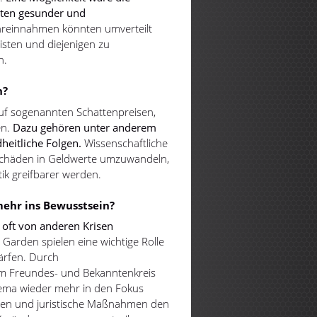
ten gesunder und
reinnahmen könnten umverteilt
isten und diejenigen zu
n.
n?
uf sogenannten Schattenpreisen,
n.
Dazu gehören unter anderem
eitliche Folgen.
Wissenschaftliche
 Schäden in Geldwerte umzuwandeln,
ik greifbarer werden.
mehr ins Bewusstsein?
 oft von anderen Krisen
 Garden spielen eine wichtige Rolle
ärfen. Durch
im Freundes- und Bekanntenkreis
hema wieder mehr in den Fokus
agen und juristische Maßnahmen den