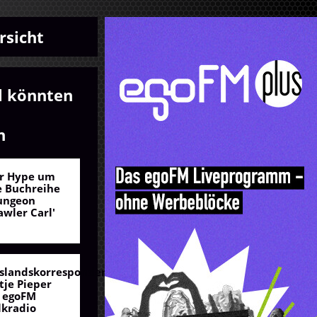
rsicht
l könnten
n
r Hype um
e Buchreihe
ungeon
awler Carl'
slandskorrespondentin
tje Pieper
 egoFM
lkradio