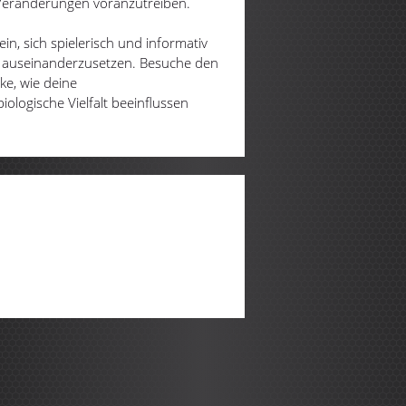
Veränderungen voranzutreiben.
ein, sich spielerisch und informativ
l auseinanderzusetzen. Besuche den
ke, wie deine
logische Vielfalt beeinflussen