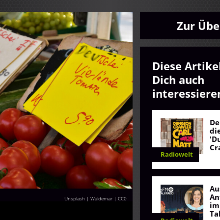
Zur Übe
Diese Artike
Dich auch
interessiere
De
di
'D
Cr
Radiowelt
Au
An
Unsplash | Waldemar
|
CC0
im
Ta