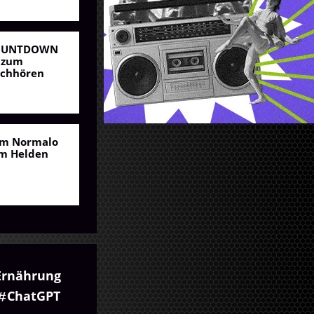
OUNTDOWN
 zum
chhören
m Normalo
m Helden
Ernährung
ChatGPT