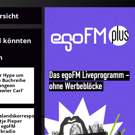
rsicht
l könnten
n
r Hype um
e Buchreihe
ungeon
awler Carl'
slandskorrespondentin
tje Pieper
 egoFM
lkradio