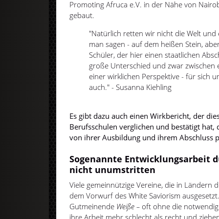
Promoting Afruca e.V. in der Nähe von Nairob
gebaut.
"Natürlich retten wir nicht die Welt und 
man sagen - auf dem heißen Stein, aber 
Schüler, der hier einen staatlichen Abs
große Unterschied und zwar zwischen
einer wirklichen Perspektive - für sich u
auch." - Susanna Kiehling
Es gibt dazu auch einen Wirkbericht, der di
Berufsschulen verglichen und bestätigt hat, 
von ihrer Ausbildung und ihrem Abschluss pr
Sogenannte Entwicklungsarbeit du
nicht unumstritten
Viele gemeinnützige Vereine, die in Ländern d
dem Vorwurf des White Saviorism ausgesetzt.
Gutmeinende
Weiße –
oft ohne die notwendi
ihre Arbeit mehr schlecht als recht und zieh