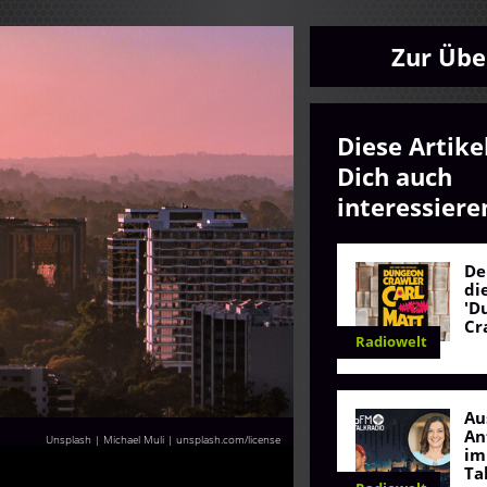
Zur Übe
Diese Artike
Dich auch
interessiere
De
di
'D
Cr
Radiowelt
Au
An
Unsplash | Michael Muli
|
unsplash.com/license
im
Ta