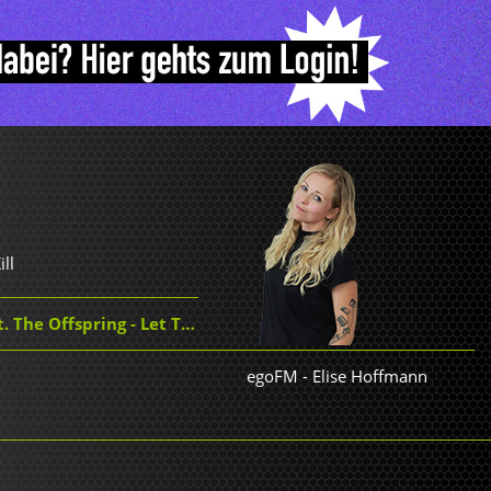
ill
fspring - Let The Good Times Roll
egoFM
-
Elise Hoffmann