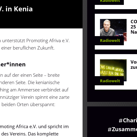
Radiowelt
V. in Kenia
C
25
Na
unterstützt Promoting Afriva e.V.
Radiowelt
 einer beruflichen Zukunft.
Vo
ner*innen
zu
 auf der einen Seite – breite
Radiowelt
deren Seite. Die kenianische
ching am Ammersee verbindet auf
innütziger Verein spinnt eine zarte
n beiden Orten überspannt:
Char
moting Africa e.V. und spricht im
Zusamme
t des Vereins. Das komplette