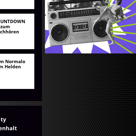
OUNTDOWN
 zum
chhören
m Normalo
m Helden
ity
nhalt