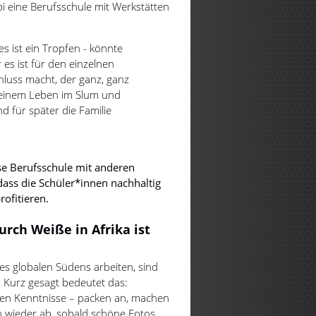
i eine Berufsschule mit Werkstätten
es ist ein Tropfen - könnte
es ist für den einzelnen
chluss macht, der ganz, ganz
 einem Leben im Slum und
nd für später die Familie
ese Berufsschule mit anderen
dass die Schüler*innen nachhaltig
ofitieren.
rch Weiße in Afrika ist
es globalen Südens arbeiten, sind
 Kurz gesagt bedeutet das:
gen Kenntnisse – packen an, machen
en wieder ab, sobald schöne Fotos