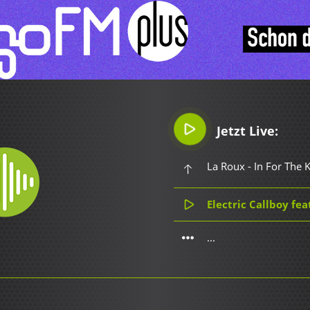
Jetzt Live:
La Roux - In For The K
Electric Callboy feat. The Of
...