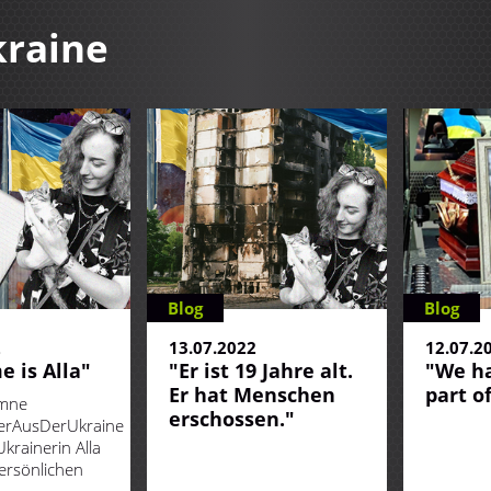
raine
Blog
Blog
2
13.07.2022
12.07.2
 is Alla"
"Er ist 19 Jahre alt.
"We ha
Er hat Menschen
part o
umne
erschossen."
erAusDerUkraine
Ukrainerin Alla
ersönlichen