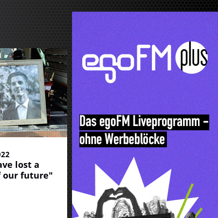
022
ve lost a
f our future"