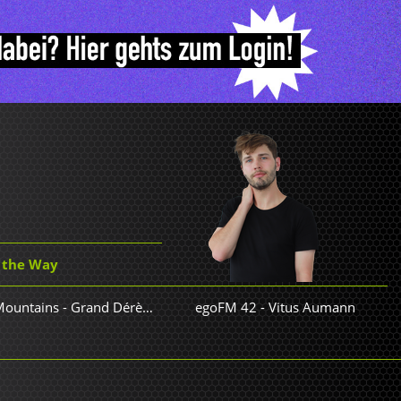
t the Way
Frànçois & the Atlas Mountains - Grand Dérèglement
egoFM 42
-
Vitus Aumann