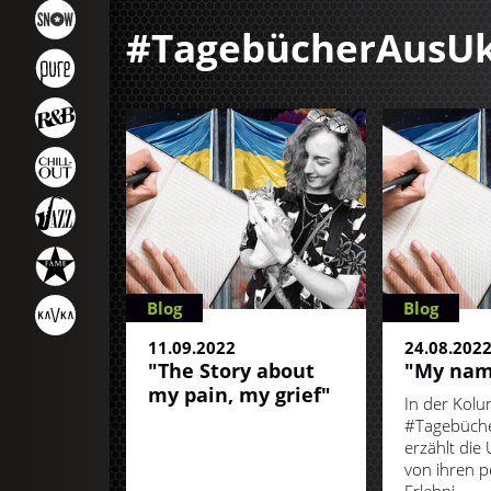
#TagebücherAusUk
Blog
Blog
11.09.2022
24.08.202
"The Story about
"My name
my pain, my grief"
In der Kol
#Tagebüch
erzählt die 
von ihren p
Erlebni...