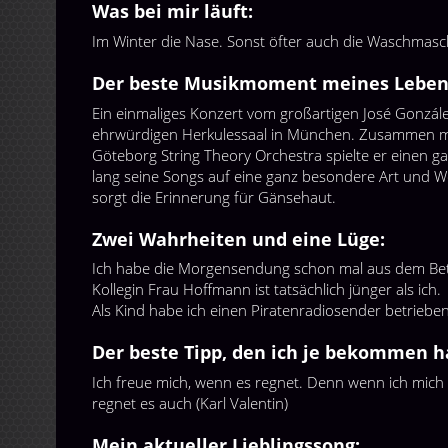
Was bei mir läuft:
Im Winter die Nase. Sonst öfter auch die Waschmasc
Der beste Musikmoment meines Leben
Ein einmaliges Konzert vom großartigen José Gonzál
ehrwürdigen Herkulessaal in München. Zusammen 
Göteborg String Theory Orchestra spielte er einen 
lang seine Songs auf eine ganz besondere Art und We
sorgt die Erinnerung für Gänsehaut.
Zwei Wahrheiten und eine Lüge:
Ich habe die Morgensendung schon mal aus dem Bet
Kollegin Frau Hoffmann ist tatsächlich jünger als ich.
Als Kind habe ich einen Piratenradiosender betrieben
Der beste Tipp, den ich je bekommen h
Ich freue mich, wenn es regnet. Denn wenn ich mich 
regnet es auch (Karl Valentin)
Mein aktueller Lieblingssong: