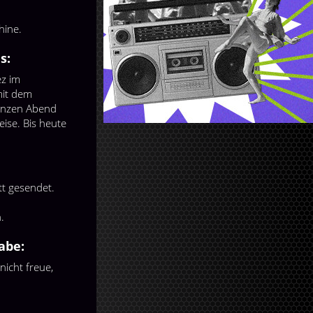
hine.
s:
ez im
mit dem
ganzen Abend
ise. Bis heute
t gesendet.
.
abe:
nicht freue,