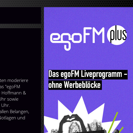
sten moderiere
das "egoFM
ie Hoffmann &
Uhr sowie
 Uhr.
allen Belangen,
 Notlagen und