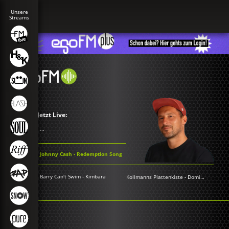
Jetzt Live:
...
Johnny Cash - Redemption Song
Barry Can't Swim - Kimbara
Kollmanns Plattenkiste
-
Dominik Kollmann