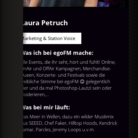
Laura Petruch
Marketing & Station Voice
Was ich bei egoFM mache:
Alle Events, die ihr seht, hört und fühlt! Online,
OnAir und OffAir Kampagnen, Merchandise-
Queen, Konzerte- und Festivals sowie die
weibliche Stimme bei egoFM 😉 gelegentlich
hier und da mal Photoshop-Lautzi sein oder
moderieren,…
Was bei mir läuft:
Das Meer in Wellen, dazu ein wilder Musikmix
aus SEEED, Chef Faker, Hilltop Hoods, Kendrick
Lamar, Parcles, Jeremy Loops u.v.m.