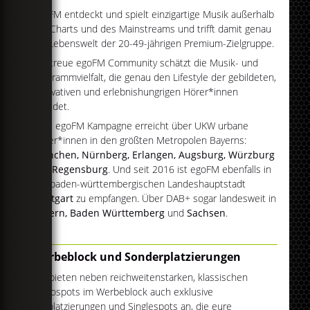
egoFM entdeckt und spielt einzigartige Musik außerhalb
der Charts und des Mainstreams und trifft damit genau
die Lebenswelt der 20-49-jährigen Premium-Zielgruppe.
Die treue egoFM Community schätzt die Musik- und
Programmvielfalt, die genau den Lifestyle der gebildeten,
innovativen und erlebnishungrigen Hörer*innen
abbildet.
Eure egoFM Kampagne erreicht über UKW urbane
Hörer*innen in den größten Metropolen Bayerns:
München, Nürnberg, Erlangen, Augsburg, Würzburg
und
Regensburg
. Und seit 2016 ist egoFM ebenfalls in
der baden-württembergischen Landeshauptstadt
Stuttgart
zu empfangen. Über DAB+ sogar landesweit in
Bayern, Baden Württemberg
und
Sachsen
.
Werbeblock und Sonderplatzierungen
Wir bieten neben reichweitenstarken, klassischen
Radiospots im Werbeblock auch exklusive
Eckplatzierungen und Singlespots an, die eure