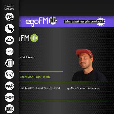
Jetzt Live:
...
Charli XCX - Wink Wink
Bob Marley - Could You Be Loved
egoFM
-
Dominik Kollmann