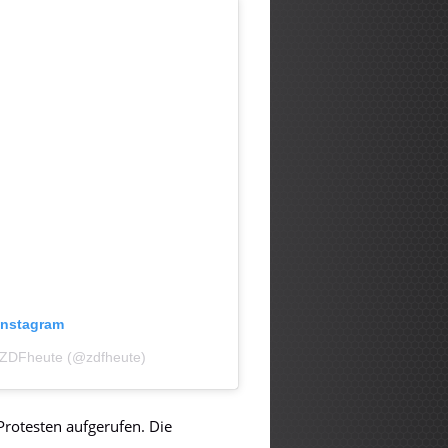
 Instagram
n ZDFheute (@zdfheute)
rotesten aufgerufen. Die