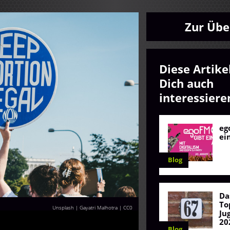
Zur Übe
Diese Artike
Dich auch
interessiere
eg
ei
Blog
Da
To
Unsplash | Gayatri Malhotra
|
CC0
Ju
20
Blog