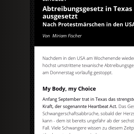
Abtreibungsgesetz in Texa
ausgesetzt
Nach Protestmärschen in den US
Von
Miriam Fischer
Nachdem in den USA am Wochenende wiede
höchst umstrittene texanische Abtreibungsge
am Donnerstag vorläufig gestoppt.
My Body, my Choice
Anfang September trat in Texas das strengst
Kraft, der sogenannte Heartbeat Act.
Das Ges
Schwangerschaftsabbrüche, sobald der Herzsc
kann - dem ist bereits ungefähr ab der sec
Fall. Viele Schwangere wissen zu diesem Zeitp