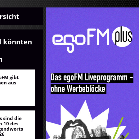
rsicht
l könnten
n
oFM gibt
nen aus
s sind die
p 10 des
gendworts
26