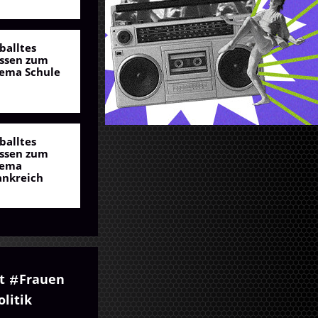
balltes
ssen zum
ema Schule
balltes
ssen zum
ema
ankreich
t
Frauen
olitik