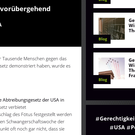
s vorübergehend
Ge
A
Wi
Th
Blog
r Tausende Menschen gegen das
Ge
Wi
setz demonstriert haben, wurde es
Th
Fr
Blog
e Abtreibungsgesetz der USA in
etz verbietet
hlag des Fötus festgestellt werden
Gerechtigkei
hsten Schwangerschaftswoche der
USA
P
unkt oft noch gar nicht, dass sie