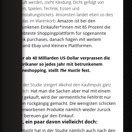
gekauft werden, steht Kleidung. Dicht gefolgt von
Filmen, Spielen, Technik, Essen und
Veranstaltungstickets. Ansonsten landet eben so dies
und das im Warenkorb.
Amazon ist bei den
betrunkenen Einkäufer*innen mit 85 Prozent die
beliebteste Shoppingplattform für sogenannte
drunk purchases, danach folgen mit weitem
Abstand Ebay und kleinere Plattformen.
Mehr als 40 Milliarden US-Dollar verprassen die
Amerikaner so jedes Jahr mit betrunkenem
Onlineshopping, stellt
The Hustle
fest.
Laut der Studie steigert Alkohol den Kaufimpuls ganz
deutlich.
Hat man die Sachen aber mal mit einem
Klick gekauft, wird der vermeintliche Fehltritt nur
selten rückgängig gemacht. Die wenigsten schicken
die erworbenen Produkte nämlich wieder zurück
oder bereuen gar den Einkauf.
Gut, ein paar davon vielleicht doch:
The Hustle
hat in der Studie nämlich auch nach den