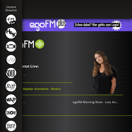
Jetzt Live:
...
Bipolar Sunshine - Rivers
...
egoFM Morning Show
-
Lola Aichner