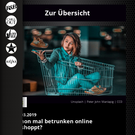
Zur Übersicht
Blog
Unsplash | Peter John Manlapig
|
CC0
29.03.2019
Schon mal betrunken online
geshoppt?