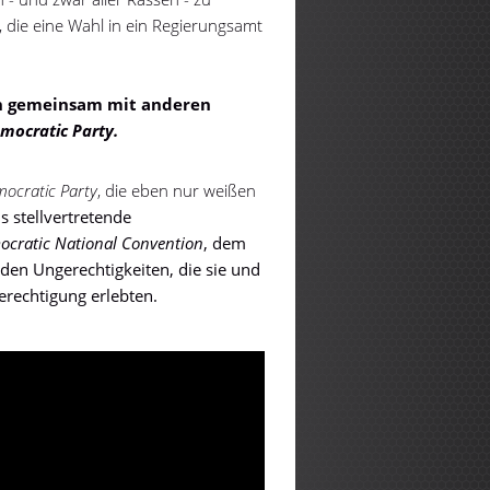
, die eine Wahl in ein Regierungsamt
n gemeinsam mit anderen
mocratic Party.
mocratic Party
, die eben nur weißen
ls stellvertretende
cratic National Convention
, dem
den Ungerechtigkeiten, die sie und
erechtigung erlebten.