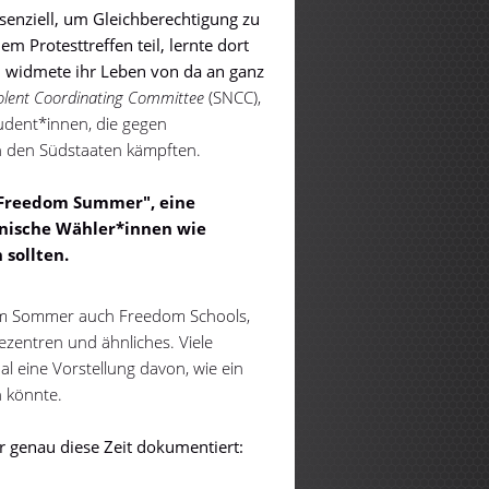
enziell, um Gleichberechtigung zu
 Protesttreffen teil, lernte dort
d widmete ihr Leben von da an ganz
olent Coordinating Committee
(SNCC),
udent*innen, die gegen
n den Südstaaten kämpften.
"Freedom Summer", eine
anische Wähler*innen wie
 sollten.
sem Sommer auch Freedom Schools,
ezentren und ähnliches. Viele
l eine Vorstellung davon, wie ein
n könnte.
er genau diese Zeit dokumentiert: