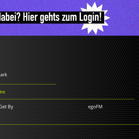
Dark
ins
Get By
egoFM