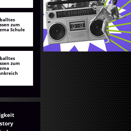
balltes
ssen zum
ema Schule
balltes
ssen zum
ema
ankreich
igkeit
story