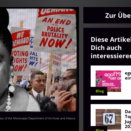
Zur Übe
Diese Artike
Dich auch
interessiere
eg
ei
Blog
Da
To
esy of the Mississippi Department of Archives and History
Ju
20
Blog