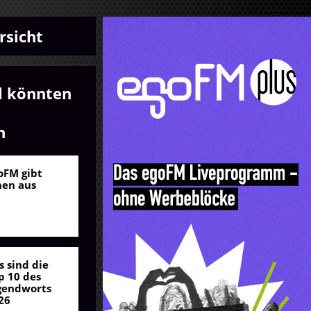
rsicht
l könnten
n
oFM gibt
nen aus
s sind die
p 10 des
gendworts
26