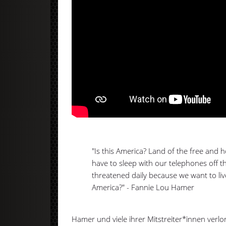
"Is this America? Land of the free and
have to sleep with our telephones off t
threatened daily because we want to li
America?" - Fannie Lou Hamer
Hamer und viele ihrer Mitstreiter*innen ver