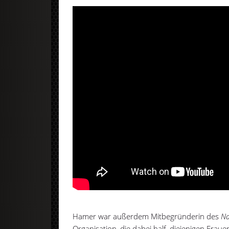
Hamer war außerdem Mitbegründerin des
Na
Organisation, die dabei half, diejenigen Fraue