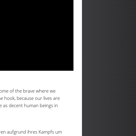
 home of the brave where we
he hook, because our lives are
ve as decent human beings in
loren aufgrund ihres Kampfs um