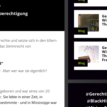
?
hberechtigung
Ge
Wi
Th
Blog
echte und setzte sich in den 60ern
 das Stimmrecht von
Ge
Wi
Th
Fr
Blog
d"
 Aber wer war sie eigentlich?
 geboren und war eines von 20
Gerecht
e.
Sie lebte in einer Zeit, in
BlackHi
bestimmte - und in Mississippi war