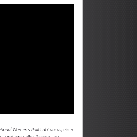
tional Women's Political Caucus
, einer
n - und zwar aller Rassen - zu