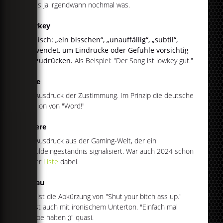
wird's ja irgendwann nochmal was.
Lowkey
Englisch: „ein bisschen“, „unauffällig“, „subtil“,
verwendet, um Eindrücke oder Gefühle vorsichtig
auszudrücken.
Als Beispiel: "Der Song ist lowkey gut."
Rede
Ein Ausdruck der Zustimmung. Im Prinzip die deutsche
Version von "Word!"
Schere
Ein Ausdruck aus der Gaming-Welt, der ein
Schuldeingeständnis signalisiert. War auch 2024 schon
in der
Liste
dabei.
Sybau
Das ist die Abkürzung von "Shut your bitch ass up."
Meist auch mit ironischem Unterton. "Einfach mal
Klappe halten ;)" quasi.