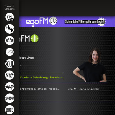
Jetzt Live:
...
Charlotte Gainsbourg - Paradisco
Engelwood & iamalex - Need Somebody
egoFM
-
Gloria Grünwald