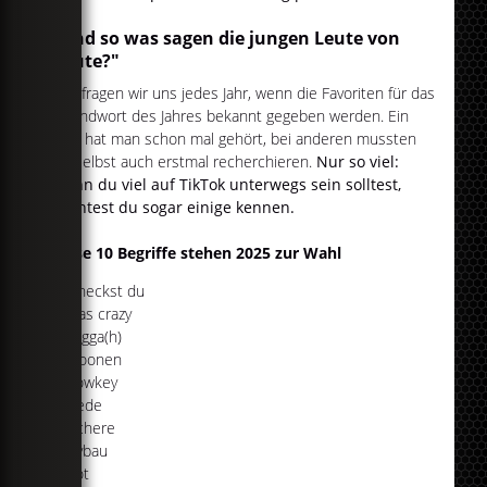
"Und so was sagen die jungen Leute von
heute?"
Das fragen wir uns jedes Jahr, wenn die Favoriten für das
Jugendwort des Jahres bekannt gegeben werden. Ein
paar hat man schon mal gehört, bei anderen mussten
wir selbst auch erstmal recherchieren.
Nur so viel:
Wenn du viel auf TikTok unterwegs sein solltest,
könntest du sogar einige kennen.
Diese 10 Begriffe stehen 2025 zur Wahl
Checkst du
Das crazy
Digga(h)
Goonen
Lowkey
Rede
Schere
Sybau
Tot