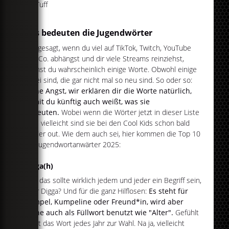
Tuff
Das bedeuten die Jugendwörter
Wie gesagt, wenn du viel auf TikTok, Twitch, YouTube
und Co. abhängst und dir viele Streams reinziehst,
kennst du wahrscheinlich einige Worte. Obwohl einige
dabei sind, die gar nicht mal so neu sind. So oder so:
Keine Angst, wir erklären dir die Worte natürlich,
damit du künftig auch weißt, was sie
bedeuten.
Wobei wenn die Wörter jetzt in dieser Liste
sind, vielleicht sind sie bei den Cool Kids schon bald
wieder out. Wie dem auch sei, hier kommen die Top 10
der Jugendwortanwärter 2025:
Digga(h)
Gut, das sollte wirklich jedem und jeder ein Begriff sein,
oder Digga? Und für die ganz Hilflosen:
Es steht für
Kumpel, Kumpeline oder Freund*in, wird aber
gerne auch als Füllwort benutzt wie "Alter".
Gefühlt
steht das Wort jedes Jahr zur Wahl. Na ja, vielleicht