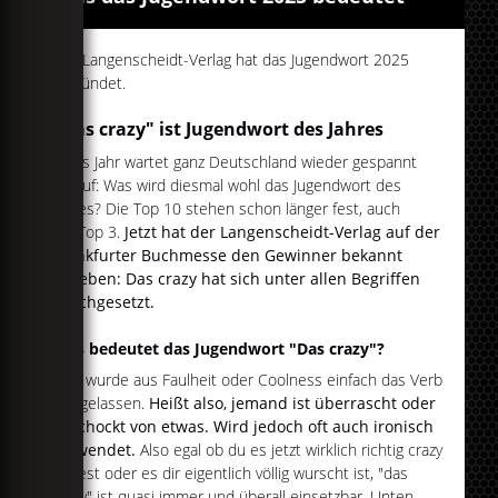
Der Langenscheidt-Verlag hat das Jugendwort 2025
verkündet.
"Das crazy" ist Jugendwort des Jahres
Jedes Jahr wartet ganz Deutschland wieder gespannt
darauf: Was wird diesmal wohl das Jugendwort des
Jahres? Die Top 10 stehen schon länger fest, auch
die Top 3.
Jetzt hat der Langenscheidt-Verlag auf der
Frankfurter Buchmesse den Gewinner bekannt
gegeben: Das crazy hat sich unter allen Begriffen
durchgesetzt.
Was bedeutet das Jugendwort "Das crazy"?
Hier wurde aus Faulheit oder Coolness einfach das Verb
weggelassen.
Heißt also, jemand ist überrascht oder
geschockt von etwas. Wird jedoch oft auch ironisch
verwendet.
Also egal ob du es jetzt wirklich richtig crazy
findest oder es dir eigentlich völlig wurscht ist, "das
crazy" ist quasi immer und überall einsetzbar. Unten