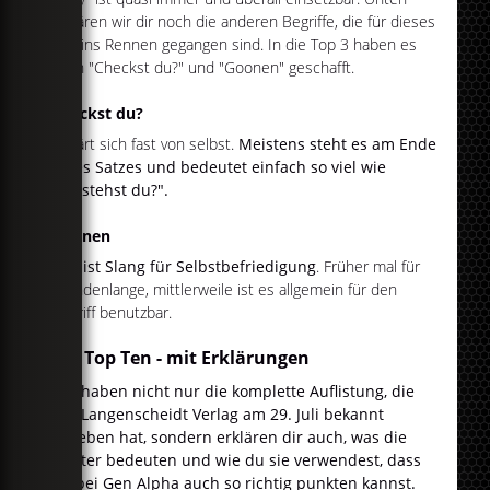
erklären wir dir noch die anderen Begriffe, die für dieses
Jahr ins Rennen gegangen sind. In die Top 3 haben es
auch "Checkst du?" und "Goonen" geschafft.
Checkst du?
Erklärt sich fast von selbst.
Meistens steht es am Ende
eines Satzes und bedeutet einfach so viel wie
"Verstehst du?".
Goonen
Das ist Slang für Selbstbefriedigung
. Früher mal für
Stundenlange, mittlerweile ist es allgemein für den
Begriff benutzbar.
Die Top Ten - mit Erklärungen
Wir haben nicht nur die komplette Auflistung, die
der Langenscheidt Verlag am 29. Juli bekannt
gegeben hat, sondern erklären dir auch, was die
Wörter bedeuten und wie du sie verwendest, dass
du bei Gen Alpha auch so richtig punkten kannst.