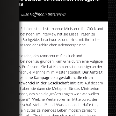
Elise
Von
Elise Hoffmann (Interview)
Gina Schöler ist selbsternannte Ministerin für Glück und
Wohlbefinden. Im Interview hat sie Elises Fragen zu
ihrem Fachgebiet beantwortet und blickt mit ihr hinter
die Fassade der zahlreichen Kalendersprüche.
Auf die Idee, das Ministerium für Glück und
Wohlbefinden zu gründen, kam Gina durch eine Aufgabe
eines Professors. Sie hat Kommunikationsdesign an der
Hochschule Mannheim im Master studiert.
Der Auftrag
war es, eine Kampagne zu gestalten, die einen
Wertewandel in der Gesellschaft initiiert.
Auf diesem
Weg haben sie dann die Metapher für das Ministerium
gefunden, das sich die großen Fragen wie "Wie wollen
wir leben?", "Welche Werte sollen im Mittelpunkt der
Gesellschaft stehen?" und "Was kann jeder dafür tun,
dass ein gutes gelingendes Leben möglich gemacht
wird?" stellt. Gina ist seitdem nicht mehr von diesem