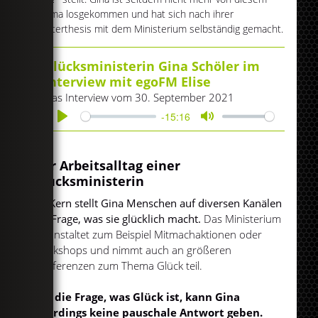
Thema losgekommen und hat sich nach ihrer
Masterthesis mit dem Ministerium selbständig gemacht.
Glücksministerin Gina Schöler im
Interview mit egoFM Elise
Das Interview vom 30. September 2021
-15:16
Play
Mute
Der Arbeitsalltag einer
Glücksministerin
Im Kern stellt Gina Menschen auf diversen Kanälen
die Frage, was sie glücklich macht.
Das Ministerium
veranstaltet zum Beispiel Mitmachaktionen oder
Workshops und nimmt auch an größeren
Konferenzen zum Thema Glück teil.
Auf die Frage, was Glück ist, kann Gina
allerdings keine pauschale Antwort geben.