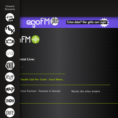
Jetzt Live:
...
Death Cab For Cutie - Soul Meets Body
Ezra Furman - Forever in Sunset
Musik, die alles ändert