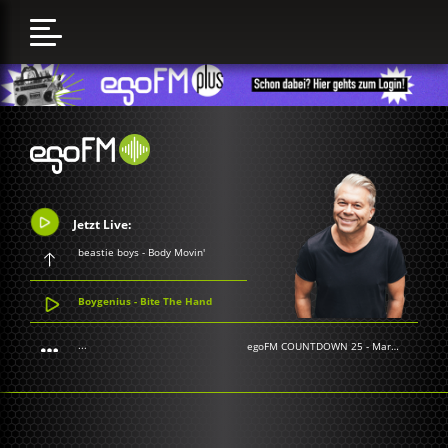
Jetzt Live:
beastie boys - Body Movin'
Boygenius - Bite The Hand
...
egoFM COUNTDOWN 25
-
Markus Kavka