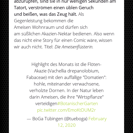
abzurupfen, sind sie in nur wenigen Sekunden am
Tatort, verströmen einen üblen Geruch
und beißen, was das Zeug hält.
Als
Gegenleistung bekommen die
Ameisen Wohnraum und dürfen sich
am süßlichen Akazien-Nektar bedienen. Also wenn
das nicht eine Story für einen Comic wäre, wissen
wir auch nicht. Titel:
Die Ameisenflüsterin.
Highlight des Monats ist die Flöten-
Akazie (Vachellia drepanolobium,
Fabaceae) mit den auffällige "Domatien":
hohle, miteinander verwachsene,
verholzte Dornen. In der Natur leben
darin Ameisen, die ihre "Wirtspflanze"
verteidigen
#BotanischerGarten
pic.twitter.com/EmoKtDUM2r
— BoGa Tübingen (@tueboga)
February
12, 2020