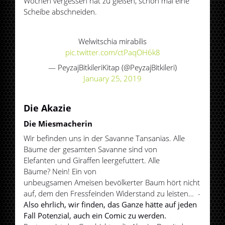
Wochen vergessen hat zu gießen, schon mal eine
Scheibe abschneiden.
Welwitschia mirabilis
pic.twitter.com/ctPaqOH6k8
— PeyzajBitkileriKitap (@PeyzajBitkileri)
January 25, 2019
Die Akazie
Die Miesmacherin
Wir befinden uns in der Savanne Tansanias. Alle
Bäume der gesamten Savanne sind von
Elefanten und Giraffen leergefuttert. Alle
Bäume? Nein! Ein von
unbeugsamen Ameisen bevölkerter Baum hört nicht
auf, dem den Fressfeinden Widerstand zu leisten… -
Also ehrlich, wir finden, das Ganze hätte auf jeden
Fall Potenzial, auch ein Comic zu werden.