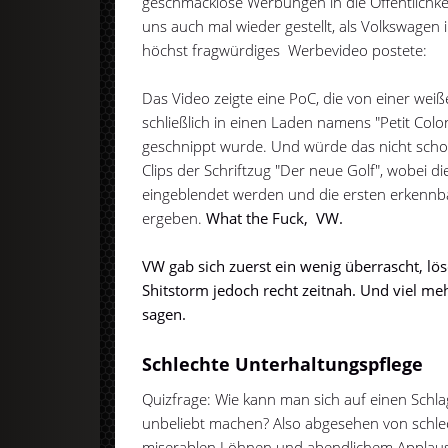
geschmacklose Werbungen in die Öffentlichkei
uns auch mal wieder gestellt, als Volkswagen
höchst fragwürdiges Werbevideo postete:
Das Video zeigte eine PoC, die von einer w
schließlich in einen Laden namens "Petit Colon"
geschnippt wurde. Und würde das nicht scho
Clips der Schriftzug "Der neue Golf", wobei 
eingeblendet werden und die ersten erkenn
ergeben.
What the Fuck, VW.
VW gab sich zuerst ein wenig überrascht, lö
Shitstorm jedoch recht zeitnah. Und viel me
sagen.
Schlechte Unterhaltungspflege
Quizfrage: Wie kann man sich auf einen Schl
unbeliebt machen? Also abgesehen von schle
miserablen Löhnen und abendlichem Applau