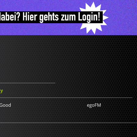
by
 Good
egoFM