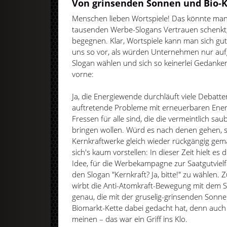
Von grinsenden Sonnen und Bio-
Menschen lieben Wortspiele! Das könnte ma
tausenden Werbe-Slogans Vertrauen schenkt, 
begegnen. Klar, Wortspiele kann man sich g
uns so vor, als würden Unternehmen nur auf
Slogan wählen und sich so keinerlei Gedanke
vorne:
Ja, die Energiewende durchläuft viele Debatt
auftretende Probleme mit erneuerbaren Ener
Fressen für alle sind, die die vermeintlich sa
bringen wollen. Würd es nach denen gehen, s
Kernkraftwerke gleich wieder rückgängig ge
sich's kaum vorstellen: In dieser Zeit hielt es
Idee, für die Werbekampagne zur Saatgutvielf
den Slogan "Kernkraft? Ja, bitte!" zu wählen. 
wirbt die Anti-Atomkraft-Bewegung mit dem S
genau, die mit der gruselig-grinsenden Sonne
Biomarkt-Kette dabei gedacht hat, denn auch
meinen – das war ein Griff ins Klo.