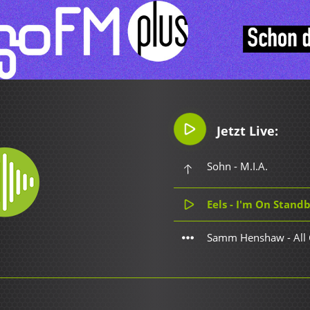
Jetzt Live:
Sohn - M.I.A.
Eels - I'm On Stand
Samm Henshaw - All