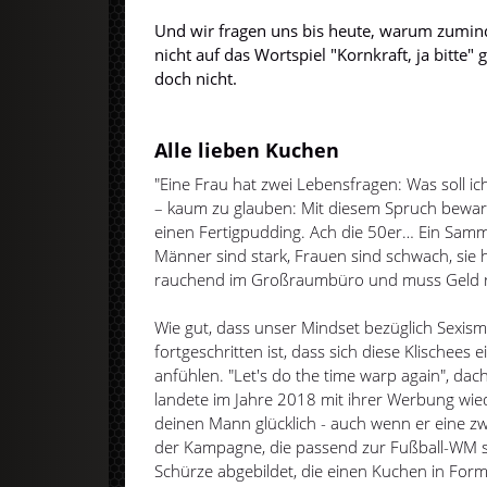
Und wir fragen uns bis heute, warum zumin
nicht auf das Wortspiel "Kornkraft, ja bitte"
doch nicht.
Alle lieben Kuchen
"Eine Frau hat zwei Lebensfragen: Was soll ic
– kaum zu glauben: Mit diesem Spruch bewar
einen Fertigpudding. Ach die 50er… Ein Samm
Männer sind stark, Frauen sind schwach, sie h
rauchend im Großraumbüro und muss Geld r
Wie gut, dass unser Mindset bezüglich Sexis
fortgeschritten ist, dass sich diese Klischees
anfühlen. "Let's do the time warp again", dac
landete im Jahre 2018 mit ihrer Werbung wied
deinen Mann glücklich - auch wenn er eine zwe
der Kampagne, die passend zur Fußball-WM sta
Schürze abgebildet, die einen Kuchen in Form 