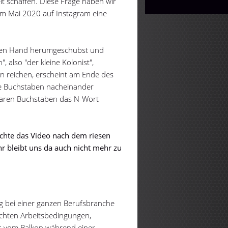
t schaffen. Diese Frage haben wir
 im Mai 2020 auf Instagram eine
eißen Hand herumgeschubst und
, also "der kleine Kolonist",
n reichen, erscheint am Ende des
die Buchstaben nacheinander
baren Buchstaben das N-Wort
schte das Video nach dem riesen
hr bleibt uns da auch nicht mehr zu
ag bei einer ganzen Berufsbranche
chten Arbeitsbedingungen,
s vom Balkon während einer