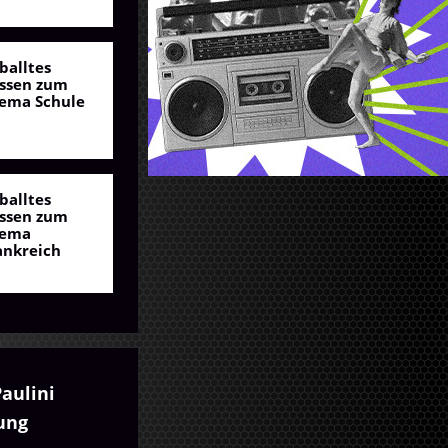
balltes
ssen zum
ema Schule
balltes
ssen zum
ema
ankreich
Paulini
ung