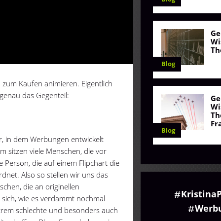
Ge
Wi
Th
Blog
 zum Kaufen animieren. Eigentlich
 genau das Gegenteil:
Ge
Wi
Th
Fr
Blog
or, in dem Werbungen entwickelt
um sitzen viele Menschen, die vor
e Person, die auf einem Flipchart die
dnet. Also so stellen wir uns das
chen, die an originellen
Kristina
 sich, wie es verdammt nochmal
Werb
xtrem schlechte und besonders auch