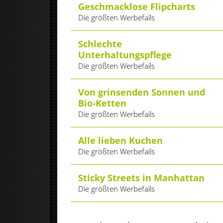
Geschmacklose Flipcharts
Die größten Werbefails
Schlechte
Unterhaltungspflege
Die größten Werbefails
Von grinsenden Sonnen und
Bio-Ketten
Die größten Werbefails
Alle lieben Kuchen
Die größten Werbefails
Sticky Streets in Manhattan
Die größten Werbefails