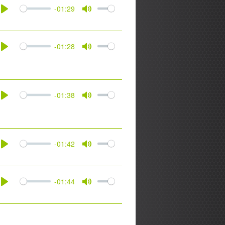
-01:29
Play
Mute
-01:28
Play
Mute
-01:38
Play
Mute
-01:42
Play
Mute
-01:44
Play
Mute