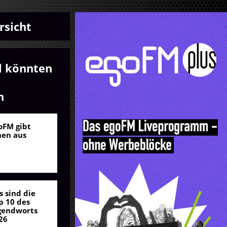
rsicht
l könnten
n
oFM gibt
nen aus
s sind die
p 10 des
gendworts
26