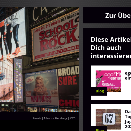
Zur Übe
Diese Artike
Dich auch
interessiere
eg
ei
Blog
Da
To
Pexels | Marcus Herzberg
|
CC0
Ju
20
Blog