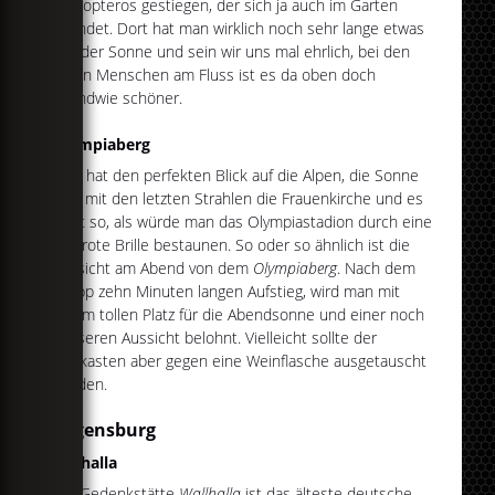
Monopteros gestiegen, der sich ja auch im Garten
befindet. Dort hat man wirklich noch sehr lange etwas
von der Sonne und sein wir uns mal ehrlich, bei den
vielen Menschen am Fluss ist es da oben doch
irgendwie schöner.
Olympiaberg
Man hat den perfekten Blick auf die Alpen, die Sonne
trifft mit den letzten Strahlen die Frauenkirche und es
wirkt so, als würde man das Olympiastadion durch eine
rosarote Brille bestaunen. So oder so ähnlich ist die
Aussicht am Abend von dem
Olympiaberg
. Nach dem
knapp zehn Minuten langen Aufstieg, wird man mit
einem tollen Platz für die Abendsonne und einer noch
besseren Aussicht belohnt. Vielleicht sollte der
Bierkasten aber gegen eine Weinflasche ausgetauscht
werden.
Regensburg
Walhalla
Die Gedenkstätte
Wallhalla
ist das älteste deutsche