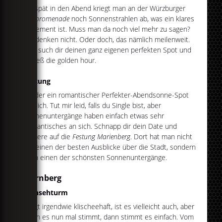
Bis spät in den Abend kriegt man an der Würzburger
Uferpromenade
noch Sonnenstrahlen ab, was ein klares
Statement ist. Muss man da noch viel mehr zu sagen?
Wir denken nicht. Oder doch, das nämlich meilenweit.
Also such dir deinen ganz eigenen perfekten Spot und
genieß die golden hour.
Festung
Wieder ein romantischer Perfekter-Abendsonne-Spot
für dich. Tut mir leid, falls du Single bist, aber
Sonnenuntergänge haben einfach etwas sehr
Romantisches an sich. Schnapp dir dein Date und
klettere auf die
Festung Marienberg
. Dort hat man nicht
nur einen der besten Ausblicke über die Stadt, sondern
auch einen der schönsten Sonnenuntergänge.
Nürnberg
Fernsehturm
Klingt irgendwie klischeehaft, ist es vielleicht auch, aber
wenn es nun mal stimmt, dann stimmt es einfach. Vom