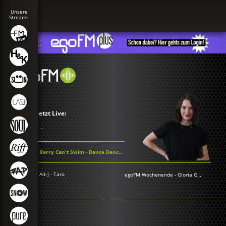
Jetzt Live:
...
Barry Can't Swim - Dance Dance Dance
Alt-J - Taro
egoFM Wochenende
-
Gloria Grünwald