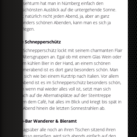
Fernsehturm hat man in Nürnberg einfach den
allerschönsten Ausblick auf die untergehende Sonne.
Geht natürlich nicht jeden Abend, ja, aber an ganz
besonders schönen Abenden, kann man es sich ja
überlegen.
Café Schnepperschütz
Das Schnepperschütz lockt mit seinem charmanten Flair
alle Altersgruppen an. Egal ob mit einem Glas Wein oder
einem kühlen Bier in der Hand, an einem schönen
Sommerabend ist es dort ganz besonders schön. Man
fühlt sich wie bei einem Kurztrip nach Italien. Vor allem
am Abend ist es im Schnepperschütz besonders schön,
denn wenn mal wieder alles voll ist, setzt man sich
einfach auf die Alternativplätze auf der Steintreppe
neben dem Café, hat alles im Blick und kriegt bis spät in
den Abend hinein die letzten Sonnestrahlen ab.
Café-Bar Wanderer & Bieramt
Wo tagsüber alle noch an ihren Tischen sitzend ihren
Espresso genießen, wird sich abends einfach auf den