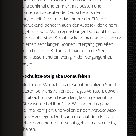
Nationaldenkmal und erinnert mit Büsten und
Skulpturen an bedeutende Deutsche aus der
Vergangenheit. Nicht nur das Innere der Stätte ist
beeindruckend, sondern auch der Ausblick, der einem
dort geboten wird. Vom regensburger Donautal bis kurz
vor die Nachbarstadt Straubing kann man sehen und vor
allem einen sehr langen Sonnenuntergang genießen.
Nach ein bisschen Kultur darf man auch die Seele
baumeln lassen und ein wenig in der Vergangenheit
schwelgen.
Max-Schultze-Steig aka Donaufelsen
EgoModerator Max hat uns diesen ihm heiligen Spot für
die letzten Sonnenstrahlen des Tages verraten, obwohl
er ihn tatsächlich sein Leben lang falsch genannt hat.
Aus Steig wurde bei ihm Steg. Wir haben das ganz
schnell mal korrigiert und wollen dir den
Max-Schultze-
Steig
ans Herz legen. Dort kann man auf dem Felsen,
umgeben von einem Naturschutzgebiet mal so richtig
abschalten.