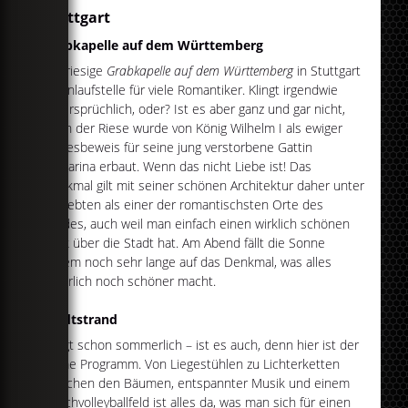
Stuttgart
Grabkapelle auf dem Württemberg
Die riesige
Grabkapelle auf dem Württemberg
in Stuttgart
ist Anlaufstelle für viele Romantiker. Klingt irgendwie
widersprüchlich, oder? Ist es aber ganz und gar nicht,
denn der Riese wurde von König Wilhelm I als ewiger
Liebesbeweis für seine jung verstorbene Gattin
Katharina erbaut. Wenn das nicht Liebe ist! Das
Denkmal gilt mit seiner schönen Architektur daher unter
Verliebten als einer der romantischsten Orte des
Landes, auch weil man einfach einen wirklich schönen
Blick über die Stadt hat. Am Abend fällt die Sonne
zudem noch sehr lange auf das Denkmal, was alles
natürlich noch schöner macht.
Stadtstrand
Klingt schon sommerlich – ist es auch, denn hier ist der
Name Programm. Von Liegestühlen zu Lichterketten
zwischen den Bäumen, entspannter Musik und einem
Beachvolleyballfeld ist alles da, was man sich für einen