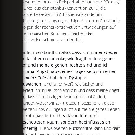
ein besonders brutales Beispiel, aber auch der Rückzug
der Türkei aus der Istanbul-Konvention 2019, die
sexualisierte Gewalt im Äthiopienkrieg oder im
Ukrainekrieg, der Umgang mit Uigur*innen in China oder
die Folgen der rechtskonservativen Entwicklungen auf
dem europäischen Kontinent machen das
beispielsweise schmerzhaft deutlich.
Eigentlich verständlich also, dass ich immer wieder
auch darüber nachdenke, wie fragil mein eigenes
Leben und meine eigenen Rechte sind und ich
manchmal Angst habe, eines Tages selbst in einer
Handmaid's Tale
-ähnlichen Dystopie
aufzuwachen.
Und ja, ich weiß, wie sicher und
privilegiert ich in Deutschland bin und dass meine Angst
davor, dass sich das irgendwann nochmal ändert,
niemanden weiterbringt - trotzdem beziehe ich diese
weltweiten Entwicklungen auch auf mein eigenes Leben.
Immerhin passiert nichts davon in einem
abgeschotteten Raum, sondern beeinflusst sich
gegenseitig.
Die weltweiten Rückschritte kann und darf
ich also nicht ignorieren, deswegen stellt sich