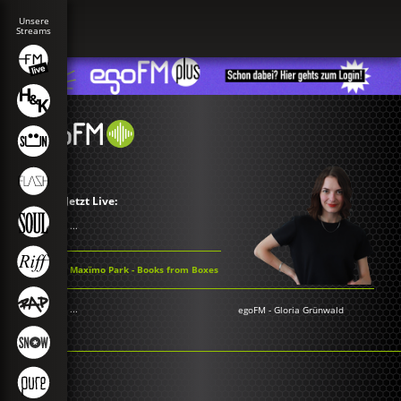
Jetzt Live:
...
Maxïmo Park - Books from Boxes
...
egoFM
-
Gloria Grünwald