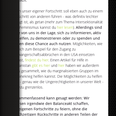
möglich.
Denn unser eigener Fortschritt soll eben auch zu einem
Fortschritt von anderen führen - was definitiv leichter
gesagt ist, als getan (mehr zum Thema Intersektionalität
und Feminismus kannst du
hier lesen
).
Allerdings sind
viele von uns in der Lage, sich zu informieren, aktiv
zu helfen, zu demonstrieren oder zu spenden und
sollten diese Chance auch nutzen
. Möglichkeiten, wie
du dich zum Beispiel für den Zugang zu
Schwangerschaftsabbrüchen in den USA einsetzen
kannst,
findest du hier
. Einen Artikel für Hilfe in
Afghanistan
gibt es hier
und
hier
haben wir außerdem
Infos gesammelt, wie du marginalisierten Gruppen im
Ukrainekrieg helfen kannst. Die Möglichkeiten zu helfen
sind - genau wie die Ungerechtigkeiten in unserer Welt -
nahezu grenzenlos.
Zusammenfassend kann gesagt werden: Wir
müssen irgendwie den Balanceakt schaffen,
die eigenen Fortschritte zu feiern, ohne die
gleichzeitigen Rückschritte in anderen Teilen der