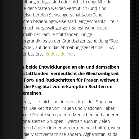
Abtreibungen legal sind oder nicht. In ungefähr der
Hälfte der Staaten werden vermutlich (und sind
teilweise bereits) Schwangerschaftsabbrüche
verboten beziehungsweise stark eingeschränkt – teils
auch nach Vergewaltigungen, selbst wenn diese
innerhalb der Familie stattfanden. Einige
Hintergrundinfos zu der Grundsatzentscheidung "Roe
vs. Wade", auf dem das Abtreibungsgesetz der USA
bisher basierte,
findest du hier
.
Dass beide Entwicklungen an ein und demselben
Tag stattfanden, verdeutlicht die Gleichzeitigkeit
von Fort- und Rückschritten für Frauen weltweit
und die Fragilität von erkämpften Rechten im
Allgemeinen.
Das zeigt sich nicht nur in dem Urteil des Supreme
Courts: Die Rechte von Frauen und Mädchen - aber
auch die Rechte von queeren Menschen und anderen
marginalisierten Gruppen - werden auch in vielen
anderen Ländern immer wieder neu beschnitten, wenn
sich die Machtverhältnisse ändern. Afghanistan ist da