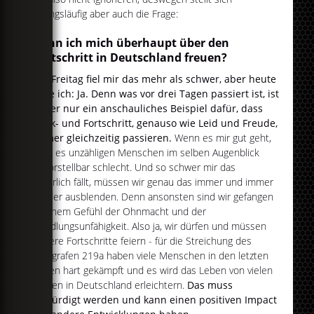
zwangsläufig aber auch die Frage:
Kann ich mich überhaupt über den
Fortschritt in Deutschland freuen?
Am Freitag fiel mir das mehr als schwer, aber heute
sage ich: Ja. Denn was vor drei Tagen passiert ist, ist
leider nur ein anschauliches Beispiel dafür, dass
Rück- und Fortschritt, genauso wie Leid und Freude,
immer gleichzeitig passieren.
Wenn es mir gut geht,
geht es unzähligen Menschen im selben Augenblick
unvorstellbar schlecht. Und so schwer mir das
natürlich fällt, müssen wir genau das immer und immer
wieder ausblenden. Denn ansonsten sind wir gefangen
in einem Gefühl der Ohnmacht und der
Handlungsunfähigkeit. Also ja, wir dürfen und müssen
unsere Fortschritte feiern - für die Streichung des
Paragrafen 219a haben viele Menschen in den letzten
Jahren hart gekämpft und es wird das Leben von vielen
Frauen in Deutschland erleichtern.
Das muss
gewürdigt werden und kann einen positiven Impact