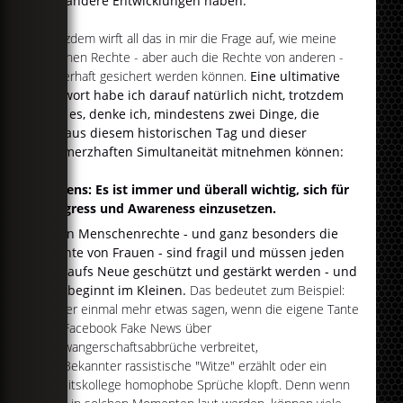
auf andere Entwicklungen haben.
Trotzdem wirft all das in mir die Frage auf, wie meine
eigenen Rechte - aber auch die Rechte von anderen -
dauerhaft gesichert werden können.
Eine ultimative
Antwort habe ich darauf natürlich nicht, trotzdem
gibt es, denke ich, mindestens zwei Dinge, die
wir aus diesem historischen Tag und dieser
schmerzhaften Simultaneität mitnehmen können:
Erstens: Es ist immer und überall wichtig, sich für
Progress und Awareness einzusetzen.
Denn Menschenrechte - und ganz besonders die
Rechte von Frauen - sind fragil und müssen jeden
Tag aufs Neue geschützt und gestärkt werden - und
das beginnt im Kleinen.
Das bedeutet zum Beispiel:
Lieber einmal mehr etwas sagen, wenn die eigene Tante
auf Facebook Fake News über
Schwangerschaftsabbrüche verbreitet,
ein Bekannter rassistische "Witze" erzählt oder ein
Arbeitskollege homophobe Sprüche klopft. Denn wenn