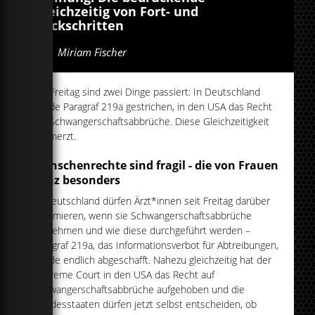
Gleichzeitig von Fort- und
Rückschritten
Von
Miriam Fischer
Am Freitag sind zwei Dinge passiert: In Deutschland
wurde Paragraf 219a gestrichen, in den USA das Recht
auf Schwangerschaftsabbrüche. Diese Gleichzeitigkeit
schmerzt.
Menschenrechte sind fragil - die von Frauen
ganz besonders
In Deutschland dürfen Ärzt*innen seit Freitag darüber
informieren, wenn sie Schwangerschaftsabbrüche
vornehmen und wie diese durchgeführt werden –
Paragraf 219a, das Informationsverbot für Abtreibungen,
wurde endlich abgeschafft. Nahezu gleichzeitig hat der
Supreme Court in den USA das Recht auf
Schwangerschaftsabbrüche aufgehoben und die
Bundesstaaten dürfen jetzt selbst entscheiden, ob