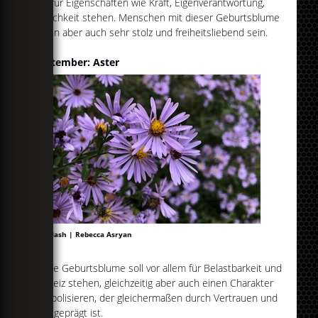
soll für Eigenschaften wie Kraft, Eigenverantwortung,
Ehrlichkeit stehen. Menschen mit dieser Geburtsblume
sollen aber auch sehr stolz und freiheitsliebend sein.
September: Aster
Unsplash | Rebecca Asryan
Diese Geburtsblume soll vor allem für Belastbarkeit und
Ehrgeiz stehen, gleichzeitig aber auch einen Charakter
symbolisieren, der gleichermaßen durch Vertrauen und
Mut geprägt ist.