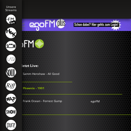
Jetzt Live:
Samm Henshaw - All Good
Phoenix - 1901
Frank Ocean - Forrest Gump
egoFM