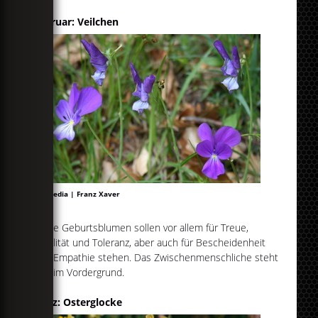
Februar: Veilchen
Wikipedia | Franz Xaver
Diese Geburtsblumen sollen vor allem für Treue,
Loyalität und Toleranz, aber auch für Bescheidenheit
und Empathie stehen. Das Zwischenmenschliche steht
hier im Vordergrund.
März: Osterglocke