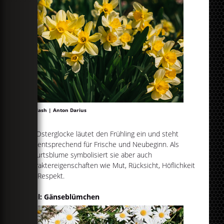
Unsplash | Anton Darius
Die Osterglocke läutet den Frühling ein und steht
dementsprechend für Frische und Neubeginn. Als
Geburtsblume symbolisiert sie aber auch
Charaktereigenschaften wie Mut, Rücksicht, Höflichkeit
und Respekt.
April: Gänseblümchen