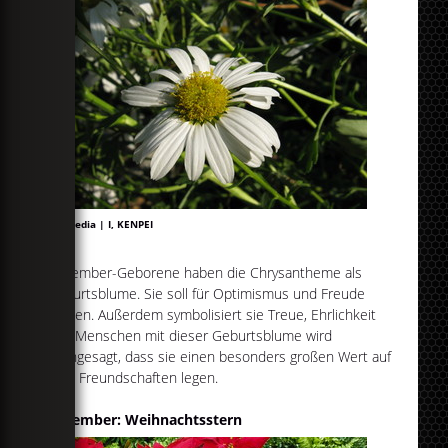
Wikipedia | I, KENPEI
November-Geborene haben die Chrysantheme als
Geburtsblume. Sie soll für Optimismus und Freude
stehen. Außerdem symbolisiert sie Treue, Ehrlichkeit
und Menschen mit dieser Geburtsblume wird
nachgesagt, dass sie einen besonders großen Wert auf
tiefe Freundschaften legen.
Dezember: Weihnachtsstern