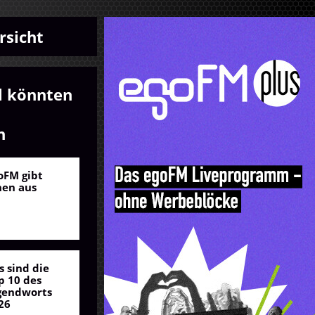
rsicht
l könnten
n
oFM gibt
nen aus
s sind die
p 10 des
gendworts
26