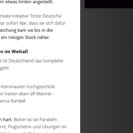
m etwas hinten angestellt.
ivate Initiative "Erste Deutsche
r sofort klar, dass sie sich dafür
aschung kam sie bis in die
in riesiges Stück näher.
n im Weltall
 ist Deutschland das komplette
ngeht.
i Astronauten hochgeschickt
wir hatten eben elf Männer -
zanna Randall
h hart.
Bisher ist sie Parabeln
lernt, Flugscheine und Übungen im