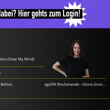
Vera (Clear My Mind)
e
 Before
egoFM Wochenende
-
Gloria Grünwald