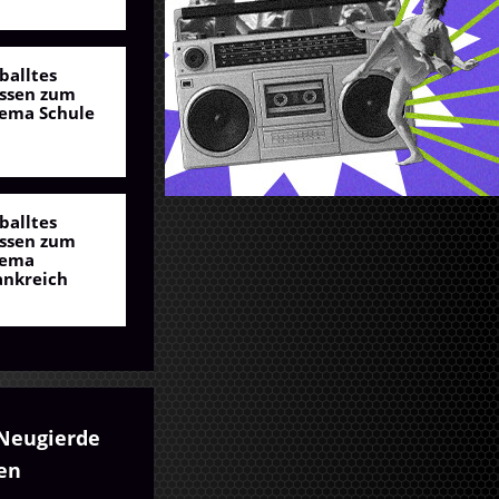
balltes
ssen zum
ema Schule
balltes
ssen zum
ema
ankreich
Neugierde
en