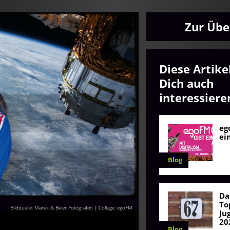
Zur Übe
Diese Artike
Dich auch
interessiere
eg
ei
Blog
Da
To
Bildquelle: Marek & Beier Fotografen | Collage: egoFM
Ju
20
Blog