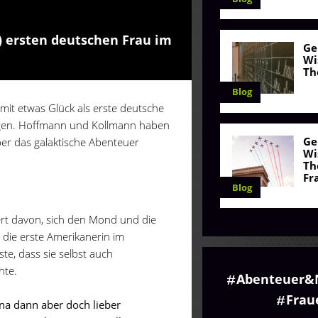
h) ersten deutschen Frau im
Ge
Wi
Th
Blog
mit etwas Glück als erste deutsche
iegen. Hoffmann und Kollmann haben
Ge
ber das galaktische Abenteuer
Wi
Th
Fr
Blog
iert davon, sich den Mond und die
 die erste Amerikanerin im
e, dass sie selbst auch
hte.
Abenteuer&
Frau
nna dann aber doch lieber