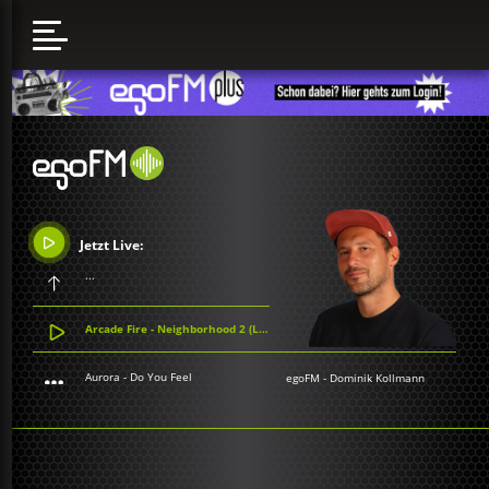
Jetzt Live:
...
Arcade Fire - Neighborhood 2 (Laika)
Aurora - Do You Feel
egoFM
-
Dominik Kollmann