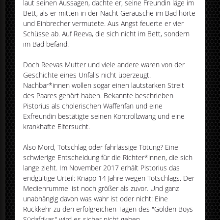
laut seinen Aussagen, dachte er, seine Freundin läge im
Bett, als er mitten in der Nacht Geräusche im Bad hörte
und Einbrecher vermutete. Aus Angst feuerte er vier
Schüsse ab. Auf Reeva, die sich nicht im Bett, sondern
im Bad befand.
Doch Reevas Mutter und viele andere waren von der
Geschichte eines Unfalls nicht überzeugt.
Nachbar*innen wollen sogar einen lautstarken Streit
des Paares gehört haben. Bekannte beschrieben
Pistorius als cholerischen Waffenfan und eine
Exfreundin bestätigte seinen Kontrollzwang und eine
krankhafte Eifersucht.
Also Mord, Totschlag oder fahrlässige Tötung? Eine
schwierige Entscheidung für die Richter*innen, die sich
lange zieht. Im November 2017 erhält Pistorius das
endgültige Urteil: Knapp 14 Jahre wegen Totschlags. Der
Medienrummel ist noch größer als zuvor. Und ganz
unabhängig davon was wahr ist oder nicht: Eine
Rückkehr zu den erfolgreichen Tagen des "Golden Boys
Südafrikas" wird es sicher nicht geben.