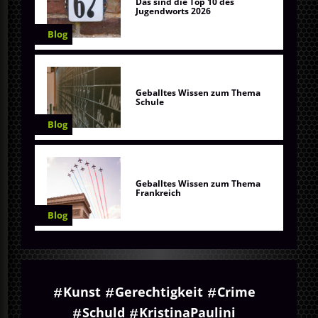
Das sind die Top 10 des
Jugendworts 2026
Blog
Geballtes Wissen zum Thema
Schule
Blog
Geballtes Wissen zum Thema
Frankreich
Blog
Kunst
Gerechtigkeit
Crime
Schuld
KristinaPaulini