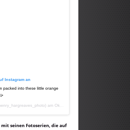
auf Instagram an
 packed into these little orange
 🥠
enry_hargreaves_photo) am
Okt 2, 2018 um 9:15 PDT
 mit seinen Fotoserien, die auf