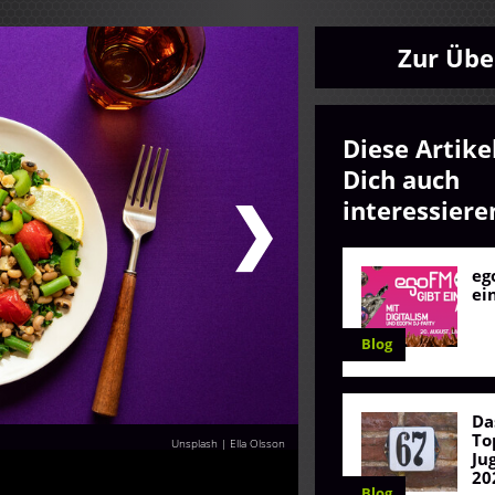
Zur Übe
Diese Artike
Dich auch
interessiere
eg
ei
Blog
Da
To
Unsplash | Ella Olsson
Ju
20
Blog