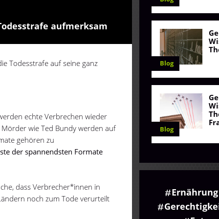
 Todesstrafe aufmerksam
Ge
Wi
Th
ie Todesstrafe auf seine ganz
Blog
Ge
Wi
Th
s werden echte Verbrechen wieder
Fr
er Mörder wie Ted Bundy werden auf
Blog
rmate gehören zu
iste der spannendsten Formate
sache, dass Verbrecher*innen in
Ernährung
Ländern noch zum Tode verurteilt
Gerechtigke