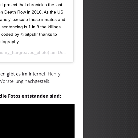
project that chronicles the last
on Death Row in 2016. As the US
umanely' execute these inmates and
entencing is 1 in 9 the killings
n coded by @bitpshr thanks to
otography
enry_hargreaves_photo) am
Dez 21, 2016 um 6:47 PST
n gibt es im Internet.
Henry
Vorstellung nachgestellt.
 die Fotos entstanden sind: