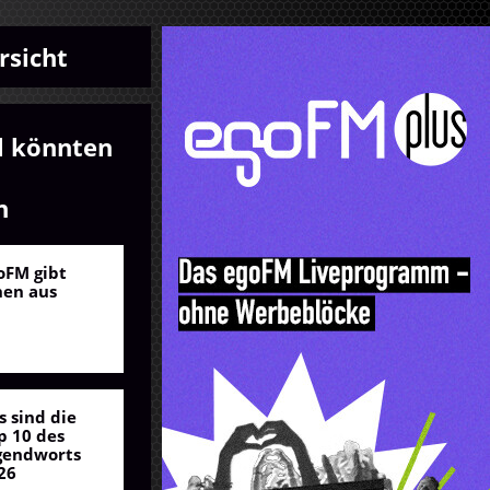
rsicht
l könnten
n
oFM gibt
nen aus
s sind die
p 10 des
Henry Hargreaves
gendworts
26