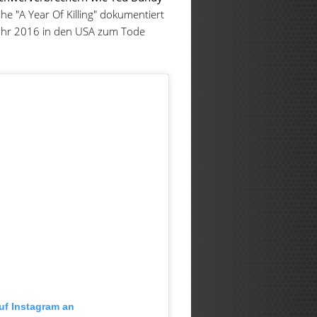
ihe "A Year Of Killing" dokumentiert
 Jahr 2016 in den USA zum Tode
auf Instagram an