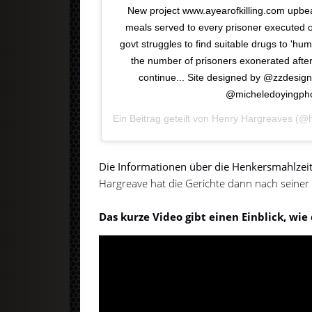
New project www.ayearofkilling.com upbeat 
meals served to every prisoner executed 
govt struggles to find suitable drugs to 'h
the number of prisoners exonerated after s
continue... Site designed by @zzdesig
@micheledoyingph
Ein Beitrag geteilt von
Henry Hargreaves
(@h
Die Informationen über die Henkersmahlzeite
Hargreave hat die Gerichte dann nach seiner 
Das kurze Video gibt einen Einblick, wie