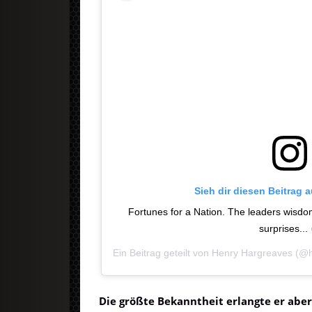
Sieh dir diesen Beitrag 
Fortunes for a Nation. The leaders wisdom
surprises...
Ein Beitrag geteilt von
Henry Hargreaves
(@h
Die größte Bekanntheit erlangte er aber