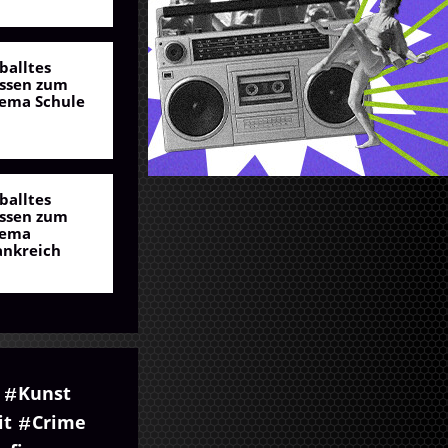
balltes
ssen zum
ema Schule
balltes
ssen zum
ema
ankreich
Kunst
it
Crime