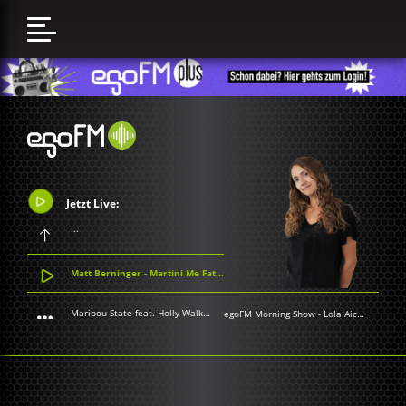
Jetzt Live:
...
Matt Berninger - Martini Me Fatso
Maribou State feat. Holly Walker - Otherside
egoFM Morning Show
-
Lola Aichner