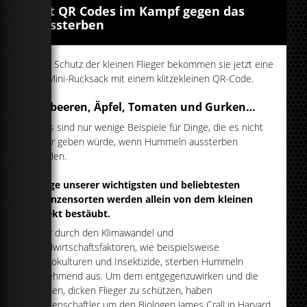
Mit QR Codes im Kampf gegen das
Aussterben
Zum Schutz der kleinen Flieger bekommen sie jetzt eine
Art Mini-Rucksack mit einem klitzekleinen QR-Code.
Erdbeeren, Äpfel, Tomaten und Gurken…
…das sind nur wenige Beispiele für Dinge, die es nicht
mehr geben würde, wenn Hummeln aussterben
würden.
Einige unserer wichtigsten und beliebtesten
Pflanzensorten werden allein von dem kleinen
Insekt bestäubt.
Aber durch den Klimawandel und
Landwirtschaftsfaktoren, wie beispielsweise
Monokulturen und Insektizide, sterben Hummeln
zunehmend aus. Um dem entgegenzuwirken und die
kleinen, dicken Flieger zu schützen, haben
Wissenschaftler um den Biologen James Crall in Harvard