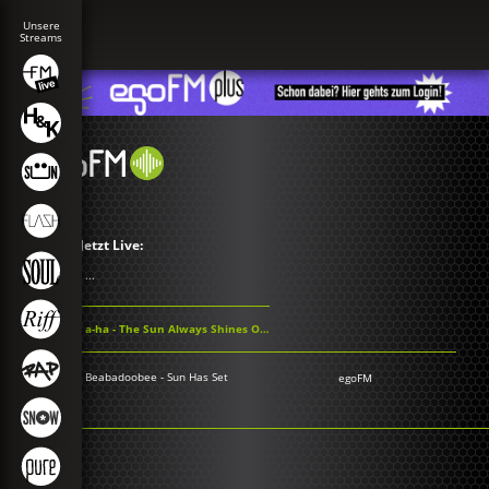
Jetzt Live:
...
a-ha - The Sun Always Shines On TV
Beabadoobee - Sun Has Set
egoFM