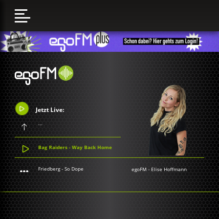
Jetzt Live:
...
Bag Raiders - Way Back Home
Friedberg - So Dope
egoFM
-
Elise Hoffmann