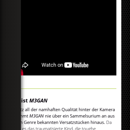
So ist
M3GAN
Trotz all der namhaften Qualität hinter der Kamera
kommt
M3GAN
nie über ein Sammelsurium an aus
dem Genre bekannten Versatzstücken hinaus.
Da
gibt es das traumatisierte Kind, die toughe