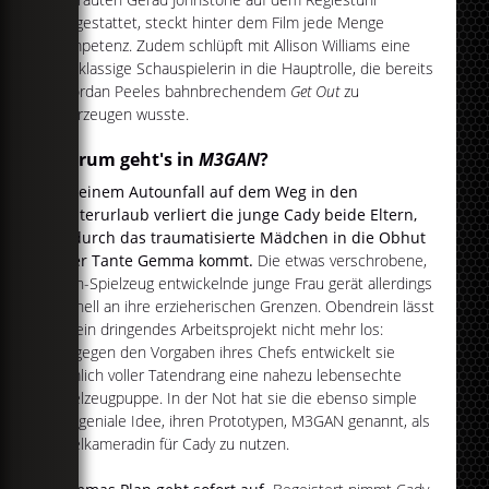
ausgestattet, steckt hinter dem Film jede Menge
Kompetenz. Zudem schlüpft mit Allison Williams eine
erstklassige Schauspielerin in die Hauptrolle, die bereits
in Jordan Peeles bahnbrechendem
Get Out
zu
überzeugen wusste.
Worum geht's in
M3GAN
?
Bei einem Autounfall auf dem Weg in den
Winterurlaub verliert die junge Cady beide Eltern,
wodurch das traumatisierte Mädchen in die Obhut
ihrer Tante Gemma kommt.
Die etwas verschrobene,
Tech-Spielzeug entwickelnde junge Frau gerät allerdings
schnell an ihre erzieherischen Grenzen. Obendrein lässt
sie ein dringendes Arbeitsprojekt nicht mehr los:
Entgegen den Vorgaben ihres Chefs entwickelt sie
nämlich voller Tatendrang eine nahezu lebensechte
Spielzeugpuppe. In der Not hat sie die ebenso simple
wie geniale Idee, ihren Prototypen, M3GAN genannt, als
Spielkameradin für Cady zu nutzen.