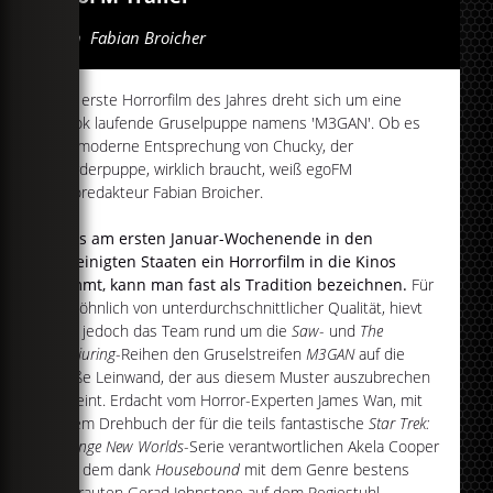
Von
Fabian Broicher
Der erste Horrorfilm des Jahres dreht sich um eine
Amok laufende Gruselpuppe namens 'M3GAN'. Ob es
die moderne Entsprechung von Chucky, der
Mörderpuppe, wirklich braucht, weiß egoFM
Kinoredakteur Fabian Broicher.
Dass am ersten Januar-Wochenende in den
Vereinigten Staaten ein Horrorfilm in die Kinos
kommt, kann man fast als Tradition bezeichnen.
Für
gewöhnlich von unterdurchschnittlicher Qualität, hievt
nun jedoch das Team rund um die
Saw
- und
The
Conjuring
-Reihen den Gruselstreifen
M3GAN
auf die
große Leinwand, der aus diesem Muster auszubrechen
scheint. Erdacht vom Horror-Experten James Wan, mit
einem Drehbuch der für die teils fantastische
Star Trek:
Strange New Worlds
-Serie verantwortlichen Akela Cooper
und dem dank
Housebound
mit dem Genre bestens
vertrauten Gerad Johnstone auf dem Regiestuhl