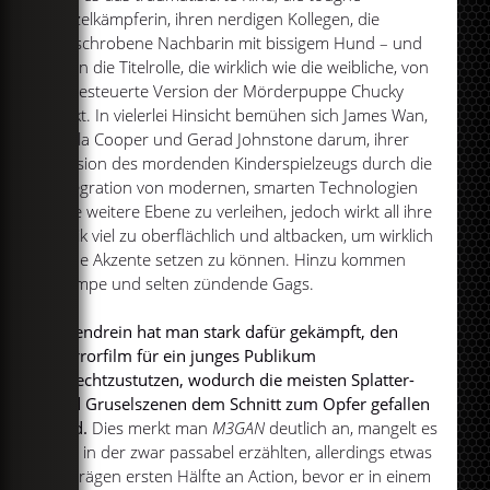
Einzelkämpferin, ihren nerdigen Kollegen, die
verschrobene Nachbarin mit bissigem Hund – und
eben die Titelrolle, die wirklich wie die weibliche, von
AI gesteuerte Version der Mörderpuppe Chucky
wirkt. In vielerlei Hinsicht bemühen sich James Wan,
Akela Cooper und Gerad Johnstone darum, ihrer
Version des mordenden Kinderspielzeugs durch die
Integration von modernen, smarten Technologien
eine weitere Ebene zu verleihen, jedoch wirkt all ihre
Kritik viel zu oberflächlich und altbacken, um wirklich
neue Akzente setzen zu können. Hinzu kommen
plumpe und selten zündende Gags.
Obendrein hat man stark dafür gekämpft, den
Horrorfilm für ein junges Publikum
zurechtzustutzen, wodurch die meisten Splatter-
und Gruselszenen dem Schnitt zum Opfer gefallen
sind.
Dies merkt man
M3GAN
deutlich an, mangelt es
ihm in der zwar passabel erzählten, allerdings etwas
zu trägen ersten Hälfte an Action, bevor er in einem