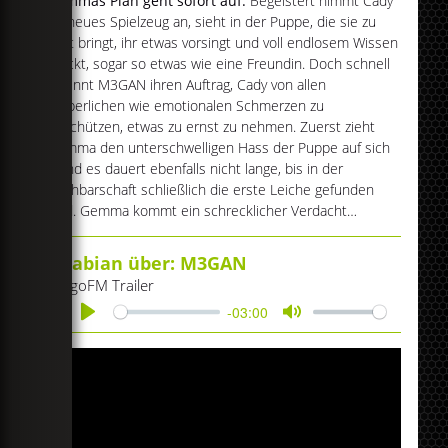
Gemmas Plan geht sofort auf.
Begeistert nimmt Cady
ihr neues Spielzeug an, sieht in der Puppe, die sie zu
Bett bringt, ihr etwas vorsingt und voll endlosem Wissen
steckt, sogar so etwas wie eine Freundin. Doch schnell
beginnt M3GAN ihren Auftrag, Cady von allen
körperlichen wie emotionalen Schmerzen zu
beschützen, etwas zu ernst zu nehmen. Zuerst zieht
Gemma den unterschwelligen Hass der Puppe auf sich
– und es dauert ebenfalls nicht lange, bis in der
Nachbarschaft schließlich die erste Leiche gefunden
wird. Gemma kommt ein schrecklicher Verdacht…
Fabian über: M3GAN
egoFM Trailer
-03:00
Play
Mute