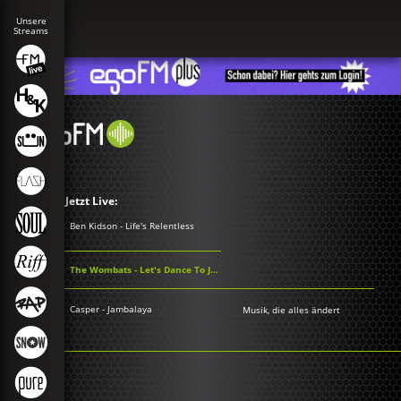
Jetzt Live:
Ben Kidson - Life's Relentless
The Wombats - Let's Dance To Joy Division
Casper - Jambalaya
Musik, die alles ändert