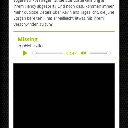
abgereist? Weswegen ist die Standorterkennung an
ihrem Handy abgestellt? Und noch dazu kommen immer
mehr dubiose Details über Kevin ans Tageslicht, die June
Sorgen bereiten – hat er vielleicht etwas mit ihrem
Verschwinden zu tun?
Missing
egoFM Trailer
-02:47
Play
Mute