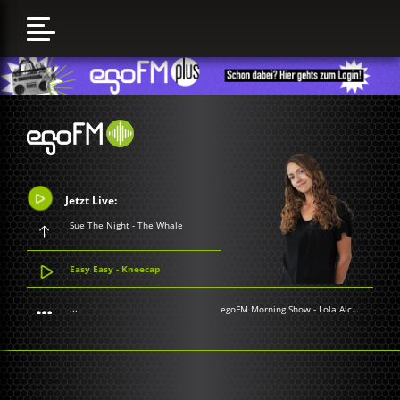
Jetzt Live:
Sue The Night - The Whale
Easy Easy - Kneecap
...
egoFM Morning Show
-
Lola Aichner