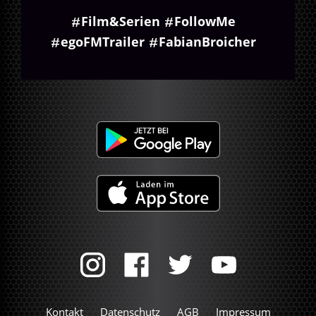
Film&Serien
FollowMe
egoFMTrailer
FabianBroicher
Kontakt
Datenschutz
AGB
Impressum