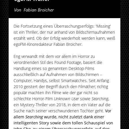
Von
Fabian Broicher
Die Fortsetzung eines Überraschungserfolgs: 'Missing'
ist ein Thriller, der nur anhand von Bildschirmaufnahmen
erzählt wird. Ob der Erfolg wiederholt werden kann, weiß
egoFM-Kinoredakteur Fabian Broicher.
Eng verwandt mit dem vor allem im Horror zu
verordnenden Stil des Found Footage, basiert die
Handlung eines so genannten Desktop-Films
ausschließlich auf Aufnahmen von Bildschirmen –
Computer, Handys, selbst Smartwatches. Seit Anfang
2010 geistert der Begriff durch den Filmäther; richtig
populär machten ihn Filme wie der gar nicht so
schlechte Horror-Film
Unknown User
sowie
Searching
,
ein Mystery-Thriller von 2018, in dem ein Vater auf die
Suche nach seiner verschwundenen Tochter geht.
Vor
allem
Searching
wurde, nicht zuletzt dank einer
intelligenten Story sowie dem tollen Schauspiel von
John Cho, zu einem Überraschungserfolg, auf den