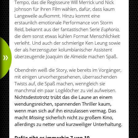
Tempo, das die Regisseure Will Merrick und Nick
Johnson für ihren Film wählen, dafür, dass kaum
Langeweile aufkommt. Hinzu kommt eine
erstaunlich emotionale Performance von Storm
Reid, bekannt aus der fantastischen Serie
Euphoria
,
die dem sonst etwas kühlen Format Menschlichkeit
verleiht. Und auch der schmierige Ken Leung sowie
der als herzensguter kolumbianischer Assistent
überzeugende Joaquim de Almeide machen Spaß.
Obendrein weiß die Story, wie bereits im Vorgänger,
mit einigen unvorhergesehenen, überraschenden
Twists auf, die Spaß machen, wenngleich sie
manchmal ein paar Logiklöcher zu viel aufweisen.
Nichtsdestotrotz trübt das die Laune an einem
wendungsreichen, spannenden Thriller kaum,
wenn man sich auf ihn einzulassen vermag. Das
macht
Missing
sicherlich nicht zu großem Kino,
allerdings zu netter und kurzweiliger Unterhaltung.
Dafür gibt es immerhin 7 von 10