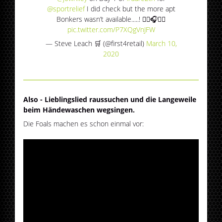
@sportrelief
I did check but the more apt
Bonkers wasn’t available.....! 🏃‍♀️🎧🏃‍♀️
pic.twitter.com/P7XQgVnJFW
— Steve Leach 🛒 (@first4retail)
March 10,
2020
Also - Lieblingslied raussuchen und die Langeweile
beim Händewaschen wegsingen.
Die Foals machen es schon einmal vor: