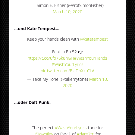
— Simon E. Fisher (@ProfSimonFisher)
March 10, 2020
...und Kate Tempest...
Keep your hands clean with
@katetempest
Feat in Ep 52 👉
https://t.co/ufo76k8hGH
#WashYourHands
#WashYourLyrics
pic.twitter.com/BUDoXktCLA
— Take My Tone (@takemytone)
March 10,
2020
...oder Daft Punk.
The perfect
#WashYourLyrics
tune for
@jowhiley
on Day 1 of
#dare2tri
for