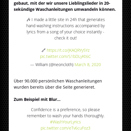
gebaut, mit der wir unsere Lieblingslieder in 20-
sekündige Waschanleitungen umwandeln können.
🎶 I made a little site in 24h that generates
hand washing instructions accompanied by
lyrics from a song of your choice instantly -
check it out!
🔗
https://t.co/JKAQRYy5Yz
pic.twitter.com/S1bDLyKt6C
— William (@neoncloth)
March 8, 2020
Über 90.000 persönlichen Waschanleitungen
wurden bereits über die Seite generieret.
Zum Beispiel mit Blur...
Confidence is a preference, so please
remember to wash your hands thoroughly.
#WashYourLyrics
pic.twitter.com/eTv6cuFoz3