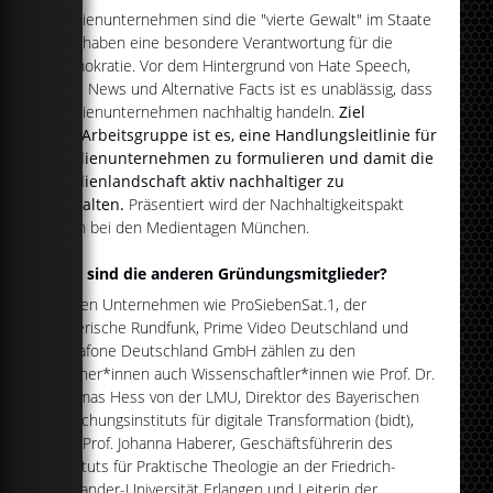
Medienunternehmen sind die "vierte Gewalt" im Staate
und haben eine besondere Verantwortung für die
Demokratie. Vor dem Hintergrund von Hate Speech,
Fake News und Alternative Facts ist es unablässig, dass
Medienunternehmen nachhaltig handeln.
Ziel
der Arbeitsgruppe ist es, eine Handlungsleitlinie für
Medienunternehmen zu formulieren und damit die
Medienlandschaft aktiv nachhaltiger zu
gestalten.
Präsentiert wird der Nachhaltigkeitspakt
dann bei den Medientagen München.
Wer sind die anderen Gründungsmitglieder?
Neben Unternehmen wie ProSiebenSat.1, der
Bayerische Rundfunk, Prime Video Deutschland und
Vodafone Deutschland GmbH zählen zu den
Partner*innen auch Wissenschaftler*innen wie Prof. Dr.
Thomas Hess von der LMU, Direktor des Bayerischen
Forschungsinstituts für digitale Transformation (bidt),
und Prof. Johanna Haberer, Geschäftsführerin des
Instituts für Praktische Theologie an der Friedrich-
Alexander-Universität Erlangen und Leiterin der