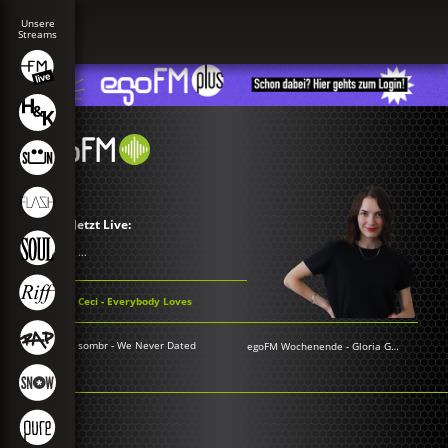
Jetzt Live:
...
Ceci - Everybody Loves
sombr - We Never Dated
egoFM Wochenende
-
Gloria Grünwald