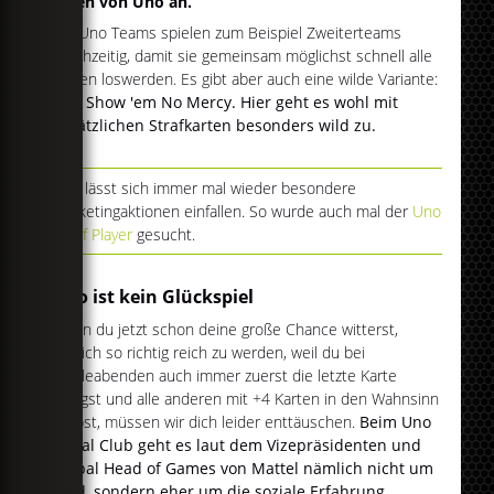
Arten von Uno an.
Bei Uno Teams spielen zum Beispiel Zweiterteams
gleichzeitig, damit sie gemeinsam möglichst schnell alle
Karten loswerden. Es gibt aber auch eine wilde Variante:
Uno Show 'em No Mercy. Hier geht es wohl mit
zusätzlichen Strafkarten besonders wild zu.
Uno lässt sich immer mal wieder besondere
Marketingaktionen einfallen. So wurde auch mal der
Uno
Chief Player
gesucht.
Uno ist kein Glückspiel
Wenn du jetzt schon deine große Chance witterst,
endlich so richtig reich zu werden, weil du bei
Spieleabenden auch immer zuerst die letzte Karte
ablegst und alle anderen mit +4 Karten in den Wahnsinn
treibst, müssen wir dich leider enttäuschen.
Beim Uno
Social Club geht es laut dem Vizepräsidenten und
Global Head of Games von Mattel nämlich nicht um
Geld, sondern eher um die soziale Erfahrung.