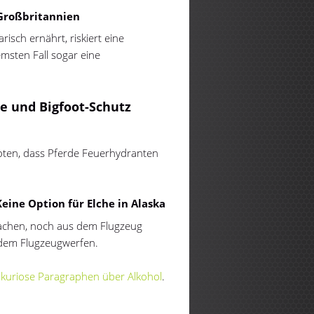
 Großbritannien
isch ernährt, riskiert eine
emsten Fall sogar eine
e und Bigfoot-Schutz
rboten, dass Pferde Feuerhydranten
eine Option für Elche in Alaska
achen, noch aus dem Flugzeug
 dem Flugzeugwerfen.
e
kuriose Paragraphen über Alkohol
.