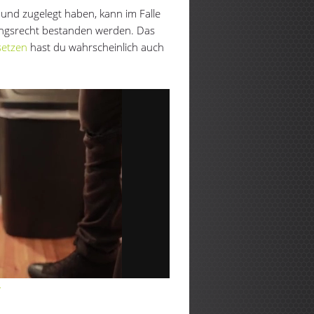
nd zugelegt haben, kann im Falle
angsrecht bestanden werden. Das
setzen
hast du wahrscheinlich auch
Y