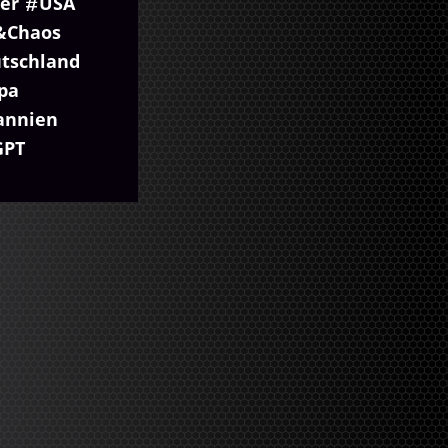
er
USA
&Chaos
tschland
pa
annien
GPT