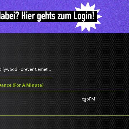
Father John Misty - Hollywood Forever Cemetery Sings
Dance (For A Minute)
egoFM