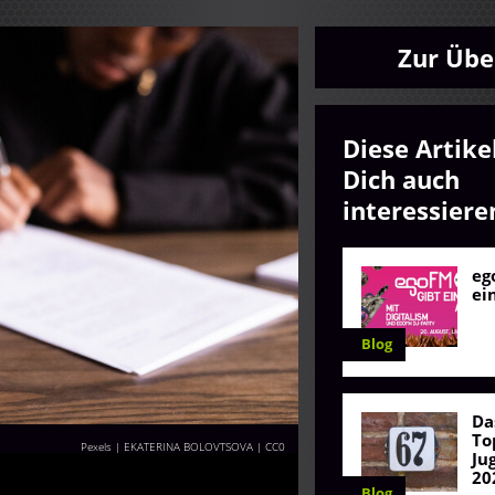
Zur Übe
Diese Artike
Dich auch
interessiere
eg
ei
Blog
Da
To
Pexels | EKATERINA BOLOVTSOVA
|
CC0
Ju
20
Blog