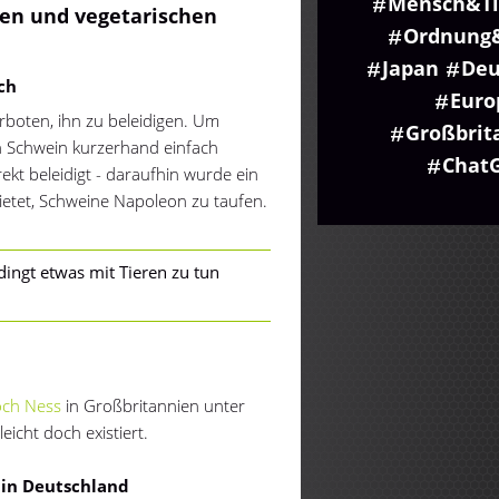
Mensch&Ti
nen und vegetarischen
Ordnung
Japan
Deu
ch
Euro
boten, ihn zu beleidigen. Um
Großbrit
n Schwein kurzerhand einfach
Chat
kt beleidigt - daraufhin wurde ein
ietet, Schweine Napoleon zu taufen.
ingt etwas mit Tieren zu tun
och Ness
in Großbritannien unter
eicht doch existiert.
 in Deutschland