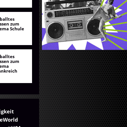
balltes
ssen zum
ema Schule
balltes
ssen zum
ema
ankreich
igkeit
eWorld