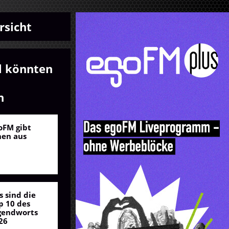
rsicht
l könnten
n
oFM gibt
nen aus
s sind die
p 10 des
gendworts
26