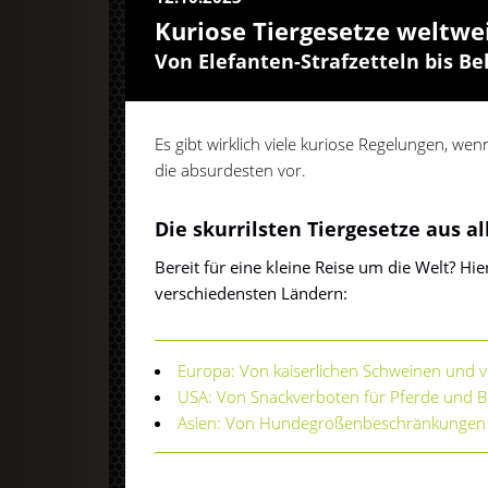
Kuriose Tiergesetze weltwe
Von Elefanten-Strafzetteln bis Be
Es gibt wirklich viele kuriose Regelungen, wenn
die absurdesten vor.
Die skurrilsten Tiergesetze aus al
Bereit für eine kleine Reise um die Welt? H
verschiedensten Ländern:
Europa: Von kaiserlichen Schweinen und 
USA: Von Snackverboten für Pferde und B
Asien: Von Hundegrößenbeschränkungen 