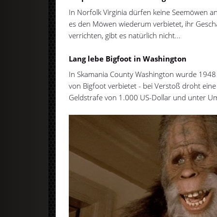
In Norfolk Virginia dürfen keine Seemöwen a
es den Möwen wiederum verbietet, ihr Gesch
verrichten, gibt es natürlich nicht...
Lang lebe Bigfoot in Washington
In Skamania County Washington wurde 1948 e
von Bigfoot verbietet - bei Verstoß droht eine 
Geldstrafe von 1.000 US-Dollar und unter U