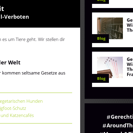
it
ll-Verboten
Ge
Wi
Th
Blog
 es um Tiere geht. Wir stellen dir
Ge
ler Welt
Wi
Th
ier kommen seltsame Gesetze aus
Fr
Blog
vegetarischen Hunden
igfoot-Schutz
und Katzencafés
Gerecht
AroundTh