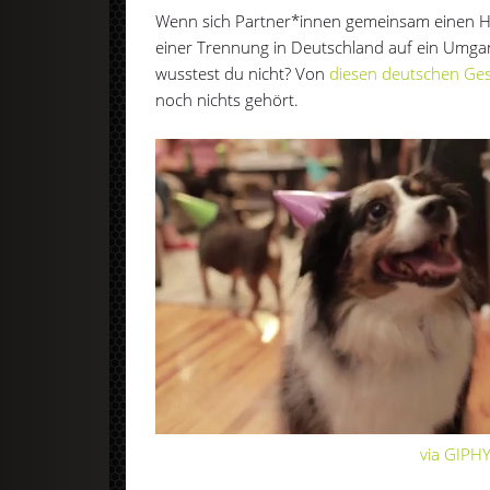
Wenn sich Partner*innen gemeinsam einen Hu
einer Trennung in Deutschland auf ein Umg
wusstest du nicht? Von
diesen deutschen Ge
noch nichts gehört.
via GIPH