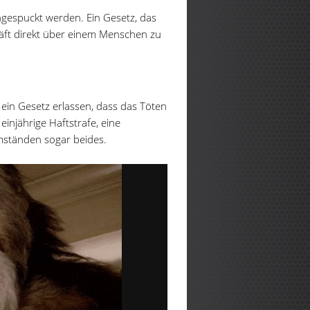
ngespuckt werden. Ein Gesetz, das
äft direkt über einem Menschen zu
in Gesetz erlassen, dass das Töten
einjährige Haftstrafe, eine
mständen sogar beides.