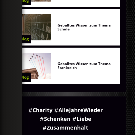
Blog
Geballtes Wissen zum Thema
Schule
Blog
Geballtes Wissen zum Thema
Frankreich
Blog
Charity
AlleJahreWieder
Schenken
Liebe
Zusammenhalt