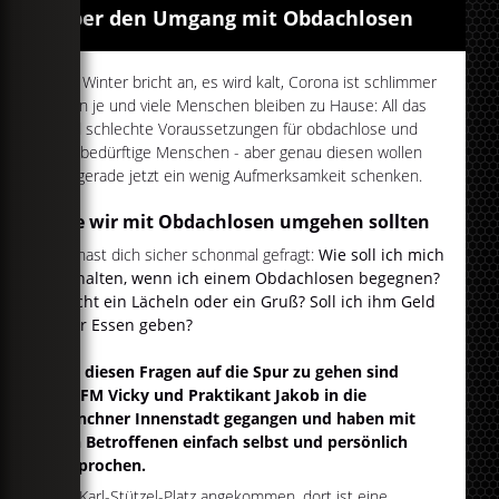
Über den Umgang mit Obdachlosen
Der Winter bricht an, es wird kalt, Corona ist schlimmer
denn je und viele Menschen bleiben zu Hause: All das
sind schlechte Voraussetzungen für obdachlose und
hilfsbedürftige Menschen - aber genau diesen wollen
wir gerade jetzt ein wenig Aufmerksamkeit schenken.
Wie wir mit Obdachlosen umgehen sollten
Du hast dich sicher schonmal gefragt:
Wie soll ich mich
verhalten, wenn ich einem Obdachlosen begegnen?
Reicht ein Lächeln oder ein Gruß? Soll ich ihm Geld
oder Essen geben?
Um diesen Fragen auf die Spur zu gehen sind
egoFM Vicky und Praktikant Jakob in die
Münchner Innenstadt gegangen und haben mit
den Betroffenen einfach selbst und persönlich
gesprochen.
Am Karl-Stützel-Platz angekommen, dort ist eine