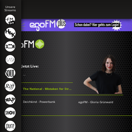
Jetzt Live:
...
The National - Mistaken for Strangers
Deichkind - Powerbank
egoFM
-
Gloria Grünwald