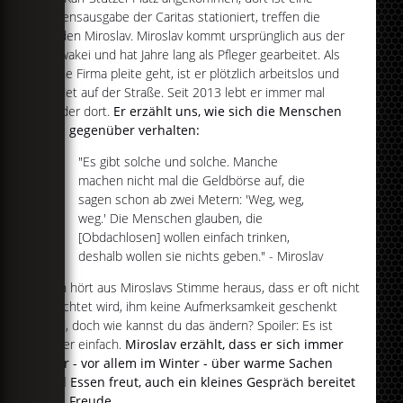
Essensausgabe der Caritas stationiert, treffen die
beiden Miroslav. Miroslav kommt ursprünglich aus der
Slowakei und hat Jahre lang als Pfleger gearbeitet. Als
seine Firma pleite geht, ist er plötzlich arbeitslos und
landet auf der Straße. Seit 2013 lebt er immer mal
wieder dort.
Er erzählt uns, wie sich die Menschen
ihm gegenüber verhalten:
"Es gibt solche und solche. Manche
machen nicht mal die Geldbörse auf, die
sagen schon ab zwei Metern: 'Weg, weg,
weg.' Die Menschen glauben, die
[Obdachlosen] wollen einfach trinken,
deshalb wollen sie nichts geben." - Miroslav
Man hört aus Miroslavs Stimme heraus, dass er oft nicht
beachtet wird, ihm keine Aufmerksamkeit geschenkt
wird, doch wie kannst du das ändern? Spoiler: Es ist
super einfach.
Miroslav erzählt, dass er sich immer
sehr - vor allem im Winter - über warme Sachen
und Essen freut, auch ein kleines Gespräch bereitet
ihm Freude.