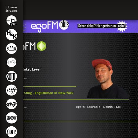
Jetzt Live:
...
Sting - Englishman In New York
...
egoFM Talkradio
-
Dominik Kollmann