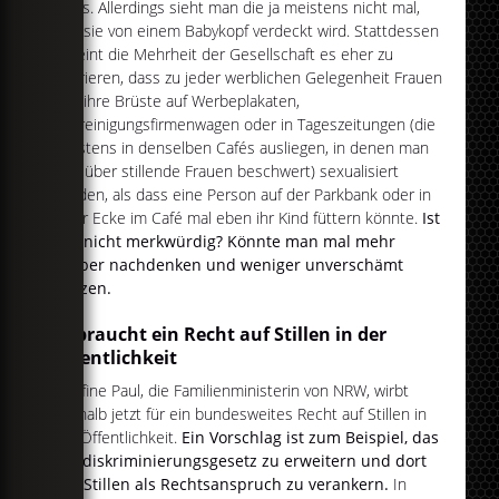
muss. Allerdings sieht man die ja meistens nicht mal,
weil sie von einem Babykopf verdeckt wird. Stattdessen
scheint die Mehrheit der Gesellschaft es eher zu
tolerieren, dass zu jeder werblichen Gelegenheit Frauen
und ihre Brüste auf Werbeplakaten,
Rohreinigungsfirmenwagen oder in Tageszeitungen (die
meistens in denselben Cafés ausliegen, in denen man
sich über stillende Frauen beschwert) sexualisiert
werden, als dass eine Person auf der Parkbank oder in
einer Ecke im Café mal eben ihr Kind füttern könnte.
Ist
das nicht merkwürdig? Könnte man mal mehr
drüber nachdenken und weniger unverschämt
glotzen.
Es braucht ein Recht auf Stillen in der
Öffentlichkeit
Josefine Paul, die Familienministerin von NRW, wirbt
deshalb jetzt für ein bundesweites Recht auf Stillen in
der Öffentlichkeit.
Ein Vorschlag ist zum Beispiel, das
Antidiskriminierungsgesetz zu erweitern und dort
das Stillen als Rechtsanspruch zu verankern.
In