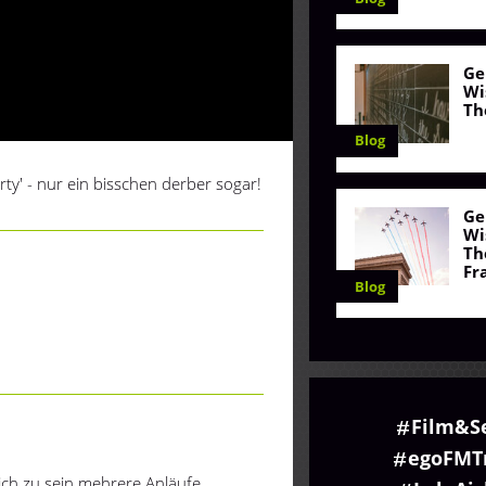
Ge
Wi
Th
Blog
ty' - nur ein bisschen derber sogar!
Ge
Wi
Th
Fr
Blog
Film&S
egoFMTr
lich zu sein mehrere Anläufe