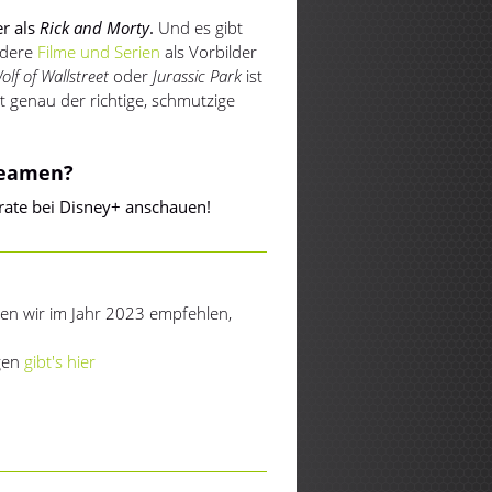
er als
Rick and Morty
.
Und es gibt
ndere
Filme und Serien
als Vorbilder
olf of Wallstreet
oder
Jurassic Park
ist
st genau der richtige, schmutzige
reamen?
rate bei Disney+ anschauen!
ien wir im Jahr 2023 empfehlen,
ngen
gibt's hier