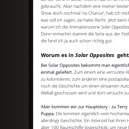
gebraucht. Aber nachdem eine meiner besten
Show doch nochmal 'ne Chance", hab ich mic
was soll ich sagen, sie hatte Recht. Jetzt kann
warum ich die Animationsserie
Solar Opposite
Denn immerhin stammt die Serie aus der Fe
die fand ich ja auch schon richtig gut.
Worum es in
Solar Opposites
geh
Bei Solar Opposites bekommt man eigentlich
einmal geliefert.
Zum einem eine verrückte Ali
zu kolonisieren, zum anderen eine postapokal
noch die Geschichte um einen einsamen Autof
Weltall geschossen wird und dort versucht zu
Aber kommen wir zur Hauptstory - zu Terry
Puppa.
Die kommen eigentlich vom hochentwic
allerdings Geschichte. Ein Asteroid hat ihren
aber 100 Raumschiffe losgeschickt, um neue