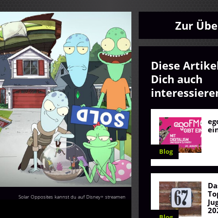
Zur Übe
Diese Artike
Dich auch
interessiere
eg
ei
Blog
Da
To
Solar Opposites kannst du auf Disney+ streamen
Ju
20
Blog