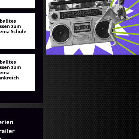
balltes
ssen zum
ema Schule
balltes
ssen zum
ema
ankreich
erien
ailer