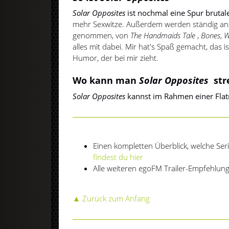
Solar Opposites
ist nochmal eine Spur brutal
mehr Sexwitze. Außerdem werden ständig a
genommen, von
The Handmaids Tale
,
Bones
,
W
alles mit dabei. Mir hat's Spaß gemacht, das i
Humor, der bei mir zieht.
Wo kann man
Solar Opposites
st
Solar Opposites
kannst im Rahmen einer Flat
Einen kompletten Überblick, welche Ser
findest du hier
Alle weiteren egoFM Trailer-Empfehlu
▲ Zurück zum Anfang