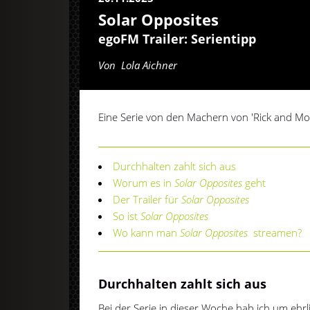
Solar Opposites
egoFM Trailer: Serientipp
Von
Lola Aichner
Eine Serie von den Machern von 'Rick and Mor
Durchhalten zahlt sich aus
Worum es in
Solar Opposites
geht
Der Trailer für
Solar Opposites
So ist
Solar Opposites
Wo kann man
Solar Opposites
streamen?
Durchhalten zahlt sich aus
Bei der Serie in dieser Woche hab ich um ehr