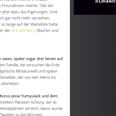
LolaAi
 Freundinnen meinte: "Gib der
h jetzt dazu durchgerungen. Und
 ich gar nicht mehr verstehen,
s
so lange auf der Warteliste hatte.
der der
Rick and Morty
Macher und
t
 zweo, später sogar drei Serien auf
en Familie, die versuchen die Erde
yptische Miniaturwelt und später
anatiker, der von den Aliens ins
 überleben.
 Korvo Jesse Yumyulack und dem
kelten Planeten Schlorp, der ist
 Heimatplanten zerstört, davor wurde
 Planeten zu terraformen.